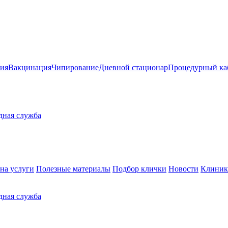
ия
Вакцинация
Чипирование
Дневной стационар
Процедурный ка
здная служба
на услуги
Полезные материалы
Подбор клички
Новости
Клиник
здная служба