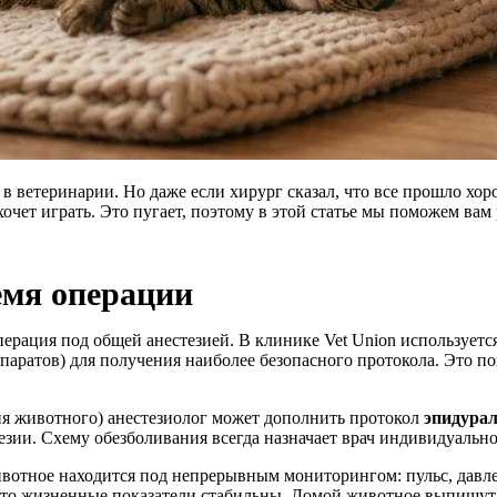
в ветеринарии. Но даже если хирург сказал, что все прошло хо
хочет играть. Это пугает, поэтому в этой статье мы поможем ва
емя операции
ерация под общей анестезией. В клинике Vet Union используетс
ратов) для получения наиболее безопасного протокола. Это по
ния животного) анестезиолог может дополнить протокол
эпидурал
езии. Схему обезболивания всегда назначает врач индивидуально,
ивотное находится под непрерывным мониторингом: пульс, давл
 что жизненные показатели стабильны. Домой животное выпишут т