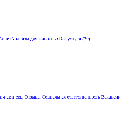
бинет
Анализы для животных
Все услуги (20)
и-партнеры
Отзывы
Социальная ответственность
Вакансии