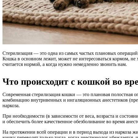
Стерилизация — это одна из самых частых плановых операций 
Кошка в основном лежит, может не интересоваться кормом, не 
считается нормой, а когда нужно немедленно звонить нам.
Что происходит с кошкой во вр
Современная стерилизация кошки — это плановая полостная оп
комбинацию внутривенных и ингаляционных анестетиков (препа
наркоза.
При необходимости (в зависимости от веса, возраста и состоя
и обеспечить более качественное обезболивание во время анест
На протяжении всей операции и в период выхода из наркоза ж
кошку переводят только тогда, когда анестезиолог убеждается,