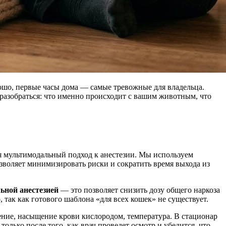
рошо, первые часы дома — самые тревожные для владельца.
м разобраться: что именно происходит с вашим животным, что
я мультимодальный подход к анестезии. Мы используем
зволяет минимизировать риски и сократить время выхода из
ьной анестезией
— это позволяет снизить дозу общего наркоза
 так как готового шаблона «для всех кошек» не существует.
ение, насыщение крови кислородом, температура. В стационар
олько после того, как врач проведет осмотр и убедится, что