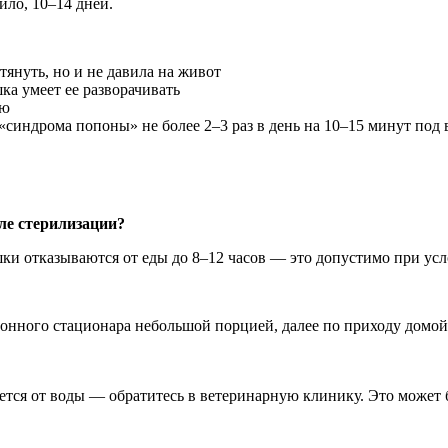
ило, 10–14 дней.
тянуть, но и не давила на живот
а умеет ее разворачивать
ую
«синдрома попоны» не более 2–3 раз в день на 10–15 минут под
сле стерилизации?
ки отказываются от еды до 8–12 часов — это допустимо при усло
онного стационара небольшой порцией, далее по приходу домой
вается от воды — обратитесь в ветеринарную клинику. Это може