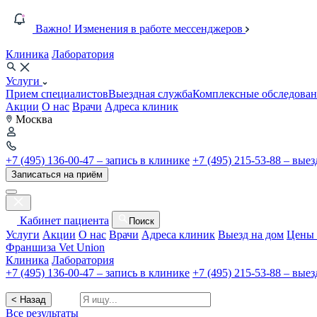
Важно! Изменения в работе мессенджеров
Клиника
Лаборатория
Услуги
Прием специалистов
Выездная служба
Комплексные обследован
Акции
О нас
Врачи
Адреса клиник
Москва
+7 (495) 136-00-47 – запись в клинике
+7 (495) 215-53-88 – вые
Записаться на приём
Кабинет пациента
Поиск
Услуги
Акции
О нас
Врачи
Адреса клиник
Выезд на дом
Цены 
Франшиза Vet Union
Клиника
Лаборатория
+7 (495) 136-00-47 – запись в клинике
+7 (495) 215-53-88 – вые
< Назад
Все результаты