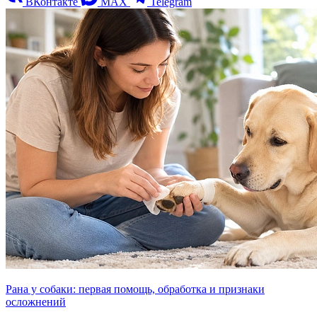
ВКонтакте
MAX
Telegram
Рана у собаки: первая помощь, обработка и признаки
осложнений