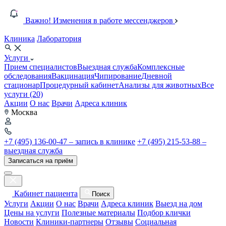
Важно! Изменения в работе мессенджеров
Клиника
Лаборатория
Услуги
Прием специалистов
Выездная служба
Комплексные
обследования
Вакцинация
Чипирование
Дневной
стационар
Процедурный кабинет
Анализы для животных
Все
услуги (20)
Акции
О нас
Врачи
Адреса клиник
Москва
+7 (495) 136-00-47 – запись в клинике
+7 (495) 215-53-88 –
выездная служба
Записаться на приём
Кабинет пациента
Поиск
Услуги
Акции
О нас
Врачи
Адреса клиник
Выезд на дом
Цены на услуги
Полезные материалы
Подбор клички
Новости
Клиники-партнеры
Отзывы
Социальная