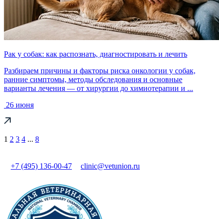
Рак у собак: как распознать, диагностировать и лечить
Разбираем причины и факторы риска онкологии у собак,
ранние симптомы, методы обследования и основные
варианты лечения — от хирургии до химиотерапии и ...
26 июня
1
2
3
4
...
8
+7 (495) 136-00-47
clinic@vetunion.ru