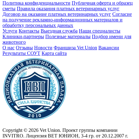
Политика конфиденциальности
Публичная оферта и образец
сметы
Правила оказания платных ветеринарных услуг
Договор на оказание платных ветеринарных услуг
Cогласие
на получение рекламно-информационных материалов и
обработку персональных данных
Услуги
Контакты
Выездная служба
Наши специалисты
Клиники-партнеры
Полезные материалы
Подбор имени для
животного
О нас
Отзывы
Новости
Франшиза Vet Union
Вакансии
Результаты СОУТ
Карта сайта
Copyright © 2026 Vet Union. Проект группы компании
INVITRO. Лицензия ВЕТ ЮНИОН, 3-4 гр. от 20.12.2007 г.