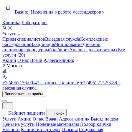
Важно! Изменения в работе мессенджеров
Клиника
Лаборатория
Услуги
Прием специалистов
Выездная служба
Комплексные
обследования
Вакцинация
Чипирование
Дневной
стационар
Процедурный кабинет
Анализы для животных
Все
услуги (20)
Акции
О нас
Врачи
Адреса клиник
Москва
+7 (495) 136-00-47 – запись в клинике
+7 (495) 215-53-88 –
выездная служба
Записаться на приём
Кабинет пациента
Поиск
Услуги
Акции
О нас
Врачи
Адреса клиник
Выезд на дом
Цены на услуги
Полезные материалы
Подбор клички
Новости
Клиники-партнеры
Отзывы
Социальная