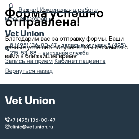
Форма успешно
Важно! Изменения в работе
отправлена!
мессенджеров
Благодарим вас за отправку формы. Ваши
8 (495) 136-00-47 - запись в клинику
8 (495)
данные успешно получены. Мы свяжемся с
215-53-88 – выездная служба
вами в ближайшее время.
Запись на прием
Кабинет пациента
Вернуться назад
+7 (495) 136-00-47
clinic@vetunion.ru