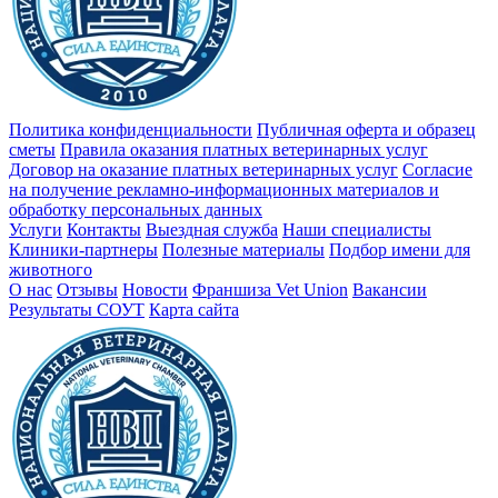
Политика конфиденциальности
Публичная оферта и образец
сметы
Правила оказания платных ветеринарных услуг
Договор на оказание платных ветеринарных услуг
Cогласие
на получение рекламно-информационных материалов и
обработку персональных данных
Услуги
Контакты
Выездная служба
Наши специалисты
Клиники-партнеры
Полезные материалы
Подбор имени для
животного
О нас
Отзывы
Новости
Франшиза Vet Union
Вакансии
Результаты СОУТ
Карта сайта