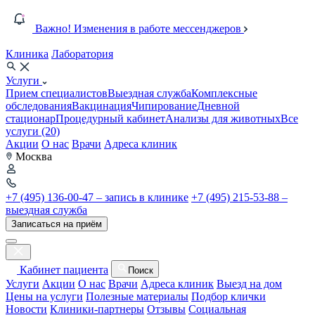
Важно! Изменения в работе мессенджеров
Клиника
Лаборатория
Услуги
Прием специалистов
Выездная служба
Комплексные
обследования
Вакцинация
Чипирование
Дневной
стационар
Процедурный кабинет
Анализы для животных
Все
услуги (20)
Акции
О нас
Врачи
Адреса клиник
Москва
+7 (495) 136-00-47 – запись в клинике
+7 (495) 215-53-88 –
выездная служба
Записаться на приём
Кабинет пациента
Поиск
Услуги
Акции
О нас
Врачи
Адреса клиник
Выезд на дом
Цены на услуги
Полезные материалы
Подбор клички
Новости
Клиники-партнеры
Отзывы
Социальная