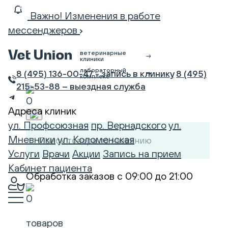
Важно! Изменения в работе
мессенджеров
ветеринарные
клиники
лабораторный
8 (495) 136-00-47 - запись в клинику
8 (495)
комплекс
215-53-88 – выездная служба
0
Адреса клиник
ул. Профсоюзная
пр. Вернадского
ул.
Мневники
ул. Коломенская
Услуги
Врачи
Акции
Запись на прием
Кабинет пациента
Обработка заказов
с
09:00
до
21:00
0
товаров