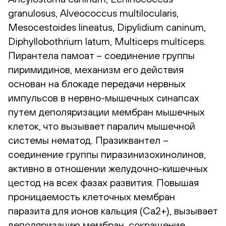
granulosus, Alveococсus multilocularis,
Mesocestoides lineatus, Dipylidium caninum,
Diphyllobothrium latum, Multiceps multiceps.
Пирантела памоат – соединение группы
пиримидинов, механизм его действия
основан на блокаде передачи нервных
импульсов в нервно-мышечных синапсах
путем деполяризации мембран мышечных
клеток, что вызывает паралич мышечной
системы нематод. Празиквантел –
соединение группы пиразинизохинолинов,
активно в отношении желудочно-кишечных
цестод на всех фазах развития. Повышая
проницаемость клеточных мембран
паразита для ионов кальция (Ca2+), вызывает
деполяризацию мембран, сокращение