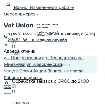
Важно! Изменения в работе
мессенджеров
ветеринарные
клиники
лабораторный
8 (495) 136-00-47 - запись в клинику
8 (495)
комплекс
215-53-88 – выездная служба
0
Адреса клиник
ул. Профсоюзная
пр. Вернадского
ул.
Мневники
ул. Коломенская
Услуги
Врачи
Акции
Запись на прием
Кабинет пациента
Обработка заказов
с
09:00
до
21:00
0
товаров