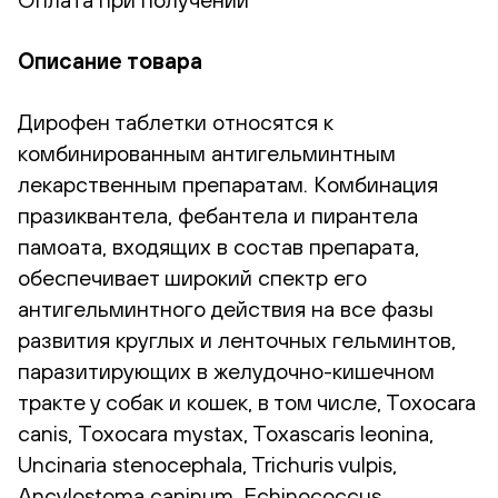
Описание товара
Дирофен таблетки относятся к
комбинированным антигельминтным
лекарственным препаратам. Комбинация
празиквантела, фебантела и пирантела
памоата, входящих в состав препарата,
обеспечивает широкий спектр его
антигельминтного действия на все фазы
развития круглых и ленточных гельминтов,
паразитирующих в желудочно-кишечном
тракте у собак и кошек, в том числе, Тохосаra
саnis, Тохосаra mystax, Toxascaris leonina,
Uncinaria stenocephala, Trichuris vulpis,
Ancylostoma caninum, Echinococcus