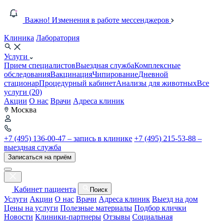
Важно! Изменения в работе мессенджеров
Клиника
Лаборатория
Услуги
Прием специалистов
Выездная служба
Комплексные
обследования
Вакцинация
Чипирование
Дневной
стационар
Процедурный кабинет
Анализы для животных
Все
услуги (20)
Акции
О нас
Врачи
Адреса клиник
Москва
+7 (495) 136-00-47 – запись в клинике
+7 (495) 215-53-88 –
выездная служба
Записаться на приём
Кабинет пациента
Поиск
Услуги
Акции
О нас
Врачи
Адреса клиник
Выезд на дом
Цены на услуги
Полезные материалы
Подбор клички
Новости
Клиники-партнеры
Отзывы
Социальная