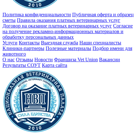
Политика конфиденциальности
Публичная оферта и образец
сметы
Правила оказания платных ветеринарных услуг
Договор на оказание платных ветеринарных услуг
Cогласие
на получение рекламно-информационных материалов и
обработку персональных данных
Услуги
Контакты
Выездная служба
Наши специалисты
Клиники-партнеры
Полезные материалы
Подбор имени для
животного
О нас
Отзывы
Новости
Франшиза Vet Union
Вакансии
Результаты СОУТ
Карта сайта