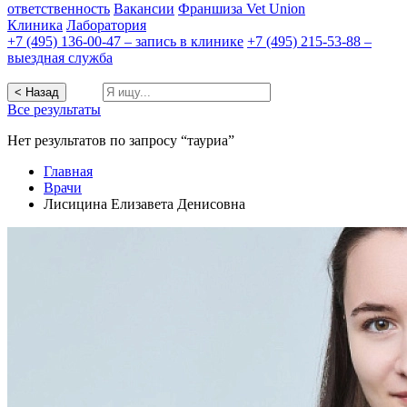
ответственность
Вакансии
Франшиза Vet Union
Клиника
Лаборатория
+7 (495) 136-00-47 – запись в клинике
+7 (495) 215-53-88 –
выездная служба
< Назад
Все результаты
Нет результатов по запросу “тауриа”
Главная
Врачи
Лисицина Елизавета Денисовна