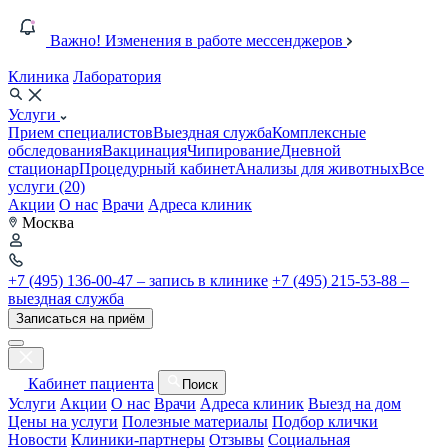
Важно! Изменения в работе мессенджеров
Клиника
Лаборатория
Услуги
Прием специалистов
Выездная служба
Комплексные
обследования
Вакцинация
Чипирование
Дневной
стационар
Процедурный кабинет
Анализы для животных
Все
услуги (20)
Акции
О нас
Врачи
Адреса клиник
Москва
+7 (495) 136-00-47 – запись в клинике
+7 (495) 215-53-88 –
выездная служба
Записаться на приём
Кабинет пациента
Поиск
Услуги
Акции
О нас
Врачи
Адреса клиник
Выезд на дом
Цены на услуги
Полезные материалы
Подбор клички
Новости
Клиники-партнеры
Отзывы
Социальная