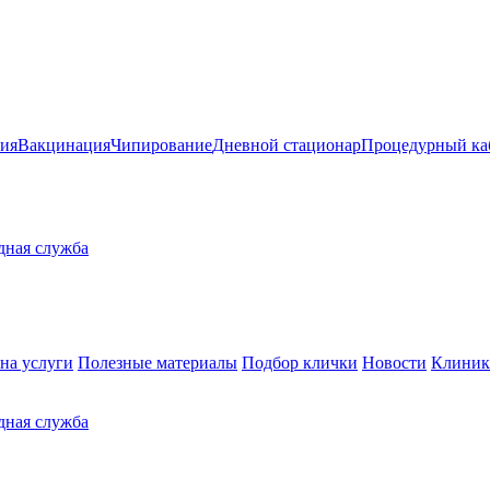
ия
Вакцинация
Чипирование
Дневной стационар
Процедурный ка
здная служба
на услуги
Полезные материалы
Подбор клички
Новости
Клиник
здная служба