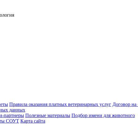
ология
меты
Правила оказания платных ветеринарных услуг
Договор на
ьных данных
и-партнеры
Полезные материалы
Подбор имени для животного
аты СОУТ
Карта сайта