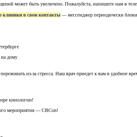
ращений может быть увеличено. Пожалуйста, напишите нам в те
р клиники в свои контакты
— мессенджер периодически блокир
етербурге
 на дому
 переживать из-за стресса. Наш врач приедет к вам в удобное в
мире кинологии!
кого мероприятия — CBCon!
м»