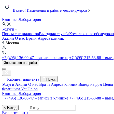
Важно! Изменения в работе мессенджеров
Клиника
Лаборатория
Услуги
Прием специалистов
Выездная служба
Комплексные обследован
Акции
О нас
Врачи
Адреса клиник
Москва
+7 (495) 136-00-47 – запись в клинике
+7 (495) 215-53-88 – вые
Записаться на приём
Кабинет пациента
Поиск
Услуги
Акции
О нас
Врачи
Адреса клиник
Выезд на дом
Цены 
Франшиза Vet Union
Клиника
Лаборатория
+7 (495) 136-00-47 – запись в клинике
+7 (495) 215-53-88 – вые
< Назад
Все результаты