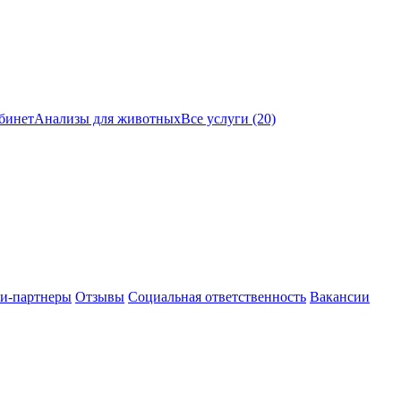
бинет
Анализы для животных
Все услуги (20)
и-партнеры
Отзывы
Социальная ответственность
Вакансии