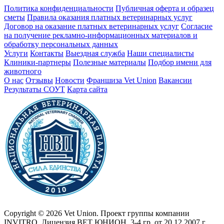
Политика конфиденциальности
Публичная оферта и образец
сметы
Правила оказания платных ветеринарных услуг
Договор на оказание платных ветеринарных услуг
Cогласие
на получение рекламно-информационных материалов и
обработку персональных данных
Услуги
Контакты
Выездная служба
Наши специалисты
Клиники-партнеры
Полезные материалы
Подбор имени для
животного
О нас
Отзывы
Новости
Франшиза Vet Union
Вакансии
Результаты СОУТ
Карта сайта
Copyright © 2026 Vet Union. Проект группы компании
INVITRO. Лицензия ВЕТ ЮНИОН, 3-4 гр. от 20.12.2007 г.