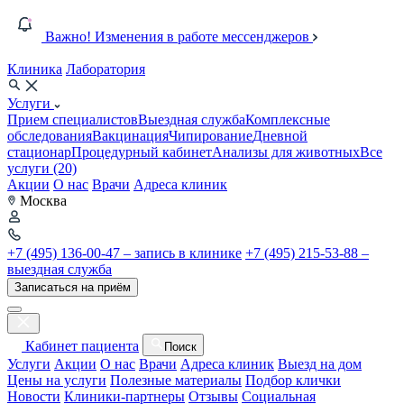
Важно! Изменения в работе мессенджеров
Клиника
Лаборатория
Услуги
Прием специалистов
Выездная служба
Комплексные
обследования
Вакцинация
Чипирование
Дневной
стационар
Процедурный кабинет
Анализы для животных
Все
услуги (20)
Акции
О нас
Врачи
Адреса клиник
Москва
+7 (495) 136-00-47 – запись в клинике
+7 (495) 215-53-88 –
выездная служба
Записаться на приём
Кабинет пациента
Поиск
Услуги
Акции
О нас
Врачи
Адреса клиник
Выезд на дом
Цены на услуги
Полезные материалы
Подбор клички
Новости
Клиники-партнеры
Отзывы
Социальная