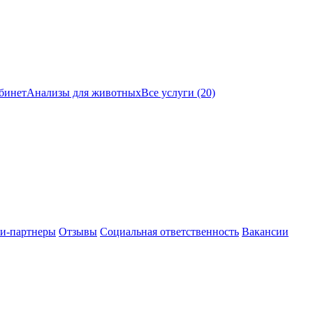
бинет
Анализы для животных
Все услуги (20)
и-партнеры
Отзывы
Социальная ответственность
Вакансии