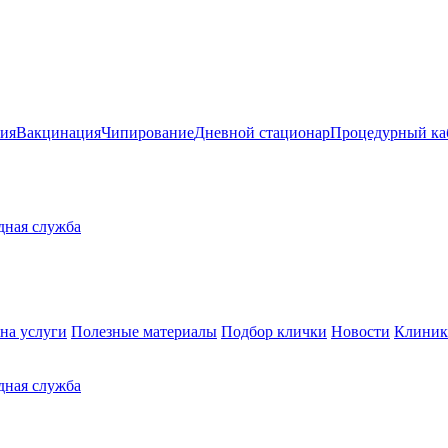
ия
Вакцинация
Чипирование
Дневной стационар
Процедурный ка
здная служба
на услуги
Полезные материалы
Подбор клички
Новости
Клиник
здная служба