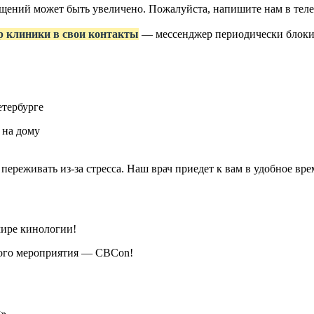
ращений может быть увеличено. Пожалуйста, напишите нам в те
р клиники в свои контакты
— мессенджер периодически блокир
етербурге
 на дому
 переживать из-за стресса. Наш врач приедет к вам в удобное в
мире кинологии!
кого мероприятия — CBCon!
м»