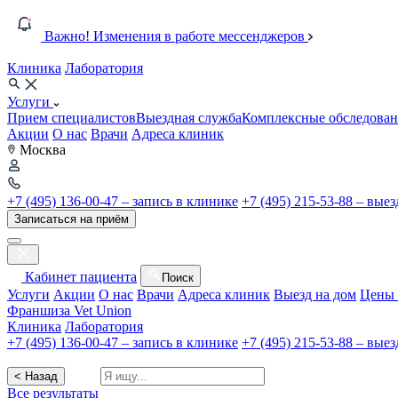
Важно! Изменения в работе мессенджеров
Клиника
Лаборатория
Услуги
Прием специалистов
Выездная служба
Комплексные обследован
Акции
О нас
Врачи
Адреса клиник
Москва
+7 (495) 136-00-47 – запись в клинике
+7 (495) 215-53-88 – вые
Записаться на приём
Кабинет пациента
Поиск
Услуги
Акции
О нас
Врачи
Адреса клиник
Выезд на дом
Цены 
Франшиза Vet Union
Клиника
Лаборатория
+7 (495) 136-00-47 – запись в клинике
+7 (495) 215-53-88 – вые
< Назад
Все результаты