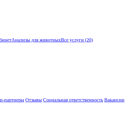
бинет
Анализы для животных
Все услуги (20)
и-партнеры
Отзывы
Социальная ответственность
Вакансии