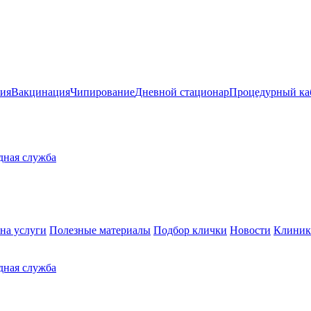
ия
Вакцинация
Чипирование
Дневной стационар
Процедурный ка
здная служба
на услуги
Полезные материалы
Подбор клички
Новости
Клиник
здная служба