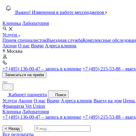
Важно! Изменения в работе мессенджеров
Клиника
Лаборатория
Услуги
Прием специалистов
Выездная служба
Комплексные обследован
Акции
О нас
Врачи
Адреса клиник
Москва
+7 (495) 136-00-47 – запись в клинике
+7 (495) 215-53-88 – вые
Записаться на приём
Кабинет пациента
Поиск
Услуги
Акции
О нас
Врачи
Адреса клиник
Выезд на дом
Цены 
Франшиза Vet Union
Клиника
Лаборатория
+7 (495) 136-00-47 – запись в клинике
+7 (495) 215-53-88 – вые
< Назад
Все результаты