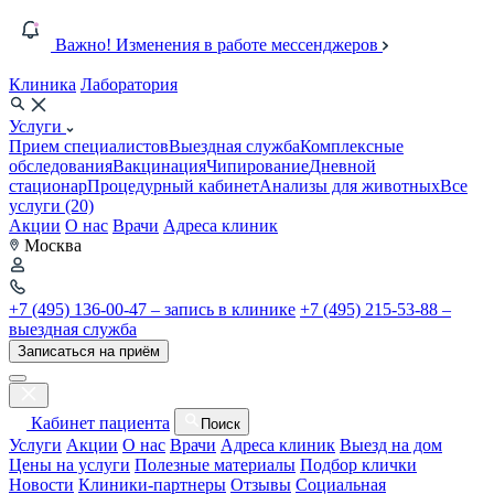
Важно! Изменения в работе мессенджеров
Клиника
Лаборатория
Услуги
Прием специалистов
Выездная служба
Комплексные
обследования
Вакцинация
Чипирование
Дневной
стационар
Процедурный кабинет
Анализы для животных
Все
услуги (20)
Акции
О нас
Врачи
Адреса клиник
Москва
+7 (495) 136-00-47 – запись в клинике
+7 (495) 215-53-88 –
выездная служба
Записаться на приём
Кабинет пациента
Поиск
Услуги
Акции
О нас
Врачи
Адреса клиник
Выезд на дом
Цены на услуги
Полезные материалы
Подбор клички
Новости
Клиники-партнеры
Отзывы
Социальная