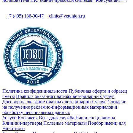
пользователь ПК; знание правовой системы "Консультант+".
+7 (495) 136-00-47
clinic@vetunion.ru
Политика конфиденциальности
Публичная оферта и образец
сметы
Правила оказания платных ветеринарных услуг
Договор на оказание платных ветеринарных услуг
Cогласие
на получение рекламно-информационных материалов и
обработку персональных данных
Услуги
Контакты
Выездная служба
Наши специалисты
Клиники-партнеры
Полезные материалы
Подбор имени для
животного