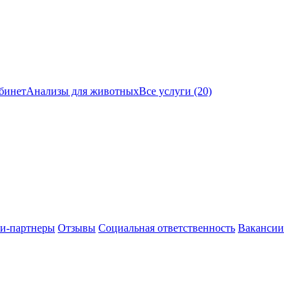
бинет
Анализы для животных
Все услуги (20)
и-партнеры
Отзывы
Социальная ответственность
Вакансии