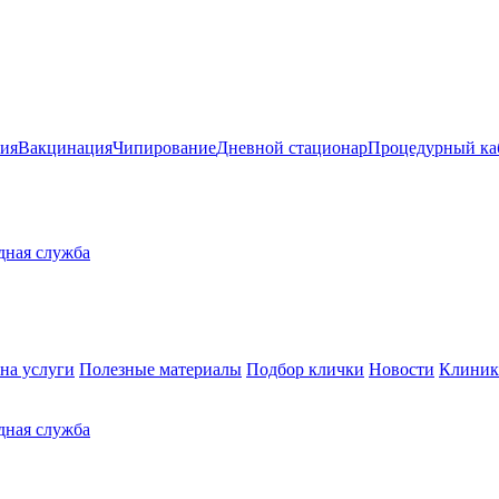
ия
Вакцинация
Чипирование
Дневной стационар
Процедурный ка
здная служба
на услуги
Полезные материалы
Подбор клички
Новости
Клиник
здная служба