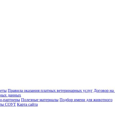
меты
Правила оказания платных ветеринарных услуг
Договор на
ьных данных
и-партнеры
Полезные материалы
Подбор имени для животного
аты СОУТ
Карта сайта