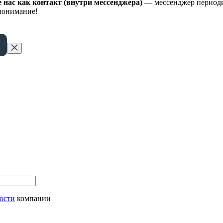
е нас как контакт (внутри мессенджера)
— мессенджер периодич
 понимание!
ости
компании