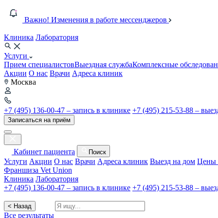
Важно! Изменения в работе мессенджеров
Клиника
Лаборатория
Услуги
Прием специалистов
Выездная служба
Комплексные обследован
Акции
О нас
Врачи
Адреса клиник
Москва
+7 (495) 136-00-47 – запись в клинике
+7 (495) 215-53-88 – вые
Записаться на приём
Кабинет пациента
Поиск
Услуги
Акции
О нас
Врачи
Адреса клиник
Выезд на дом
Цены 
Франшиза Vet Union
Клиника
Лаборатория
+7 (495) 136-00-47 – запись в клинике
+7 (495) 215-53-88 – вые
< Назад
Все результаты