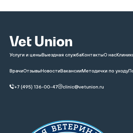
Услуги и цены
Выездная служба
Контакты
О нас
Клиник
Врачи
Отзывы
Новости
Вакансии
Методички по уходу
П
+7 (495) 136-00-47
clinic@vetunion.ru