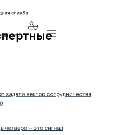
здная служба
кспертные
менская
on задали вектор сотрудничества
ар
а четверо – это сигнал