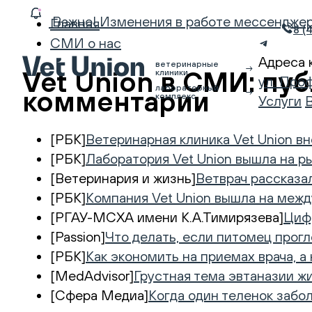
Важно! Изменения в работе мессендже
Главная
8 (
СМИ о нас
Адреса 
ветеринарные
Vet Union в СМИ: пу
клиники
ул. Про
лабораторный
комментарии
комплекс
Услуги
[РБК]
Ветеринарная клиника Vet Union в
[РБК]
Лаборатория Vet Union вышла на р
[Ветеринария и жизнь]
Ветврач рассказа
[РБК]
Компания Vet Union вышла на меж
[РГАУ-МСХА имени К.А.Тимирязева]
Цифр
[Passion]
Что делать, если питомец прог
[РБК]
Как экономить на приемах врача, а
[MedAdvisor]
Грустная тема эвтаназии ж
[Сфера Медиа]
Когда один теленок забол