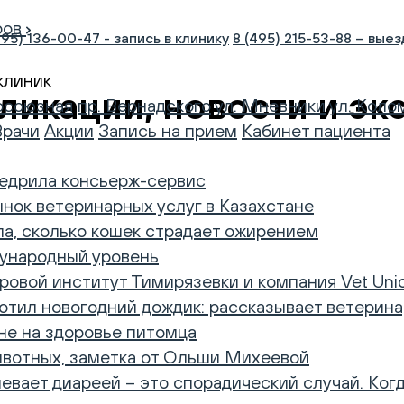
ров
495) 136-00-47 - запись в клинику
8 (495) 215-53-88 – вые
клиник
бликации, новости и э
фсоюзная
пр. Вернадского
ул. Мневники
ул. Коло
Врачи
Акции
Запись на прием
Кабинет пациента
недрила консьерж-сервис
ынок ветеринарных услуг в Казахстане
ла, сколько кошек страдает ожирением
дународный уровень
овой институт Тимирязевки и компания Vet Uni
лотил новогодний дождик: рассказывает ветерин
 не на здоровье питомца
ивотных, заметка от Ольши Михеевой
евает диареей – это спорадический случай. Когд