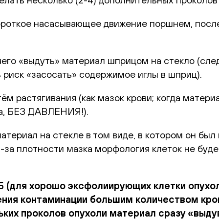
ороткое насасывающее движение поршнем, после
 чего «выдуть» материал шприцом на стекло (сле
ь риск «засосать» содержимое иглы в шприц).
тём растягивания (как мазок крови; когда матер
а, БЕЗ ДАВЛЕНИЯ!).
териал на стекле в том виде, в котором он был
а плотности мазка морфология клеток не будет
Б (для хорошо эксфолиирующих клетки опухол
ия контаминации большим количеством крови
ьких проколов опухоли материал сразу «выду