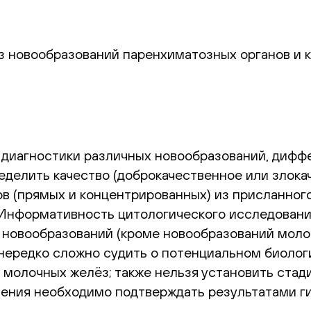
из новообразований паренхиматозных органов и 
 диагностики различных новообразований, дифф
еделить качество (доброкачественное или злока
в (прямых и концентрированных) из присланного
 Информативность цитологического исследовани
 новообразований (кроме новообразований моло
 нередко сложно судить о потенциальном биолог
 молочных желёз; также нельзя установить стад
чения необходимо подтверждать результатами г