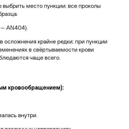
 выбрить место пункции; все проколы
бразца.
 — AN404).
в осложнения крайне редки; при пункции
изменениях в свёртываемости крови
блюдаются чаще всего.
ным кровообращением):
залась внутри.
 в различных направлениях.