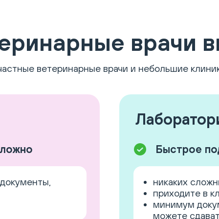
еринарные врачи в
частные ветеринарные врачи и небольшие клини
Лаборатори
сложно
Быстрое по
 документы,
никаких сложн
приходите в к
минимум докум
можете сдават