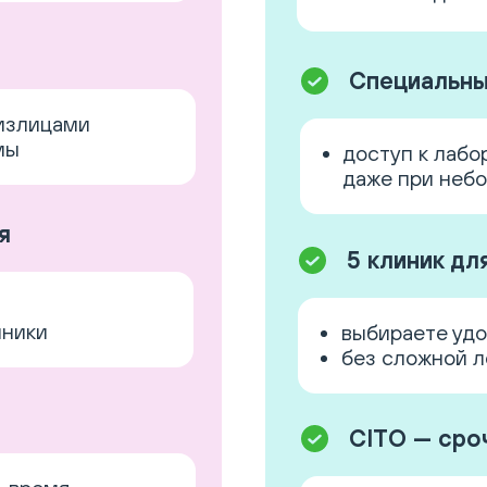
Специальны
физлицами
мы
доступ к лабо
даже при неб
я
5 клиник дл
иники
выбираете удо
без сложной л
CITO — сро