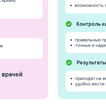
ь время,
возможность 
Контроль к
правильные п
точные и над
ов
Результаты
 врачей
приходят на e
удобно вести