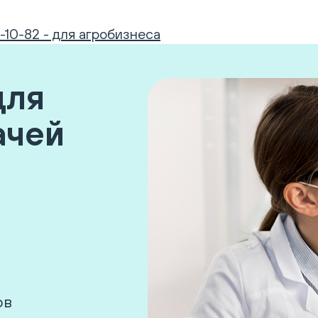
-10-82 - для агробизнеса
для
ачей
ов