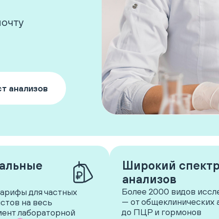
почту
т анализов
альные
Широкий спект
анализов
Более 2000 видов иссл
арифы для частных
— от общеклинических 
стов на весь
до ПЦР и гормонов
ент лабораторной