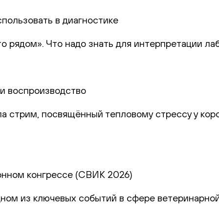
спользовать в диагностике
то рядом». Что надо знать для интерпретации ла
и и воспроизводство
а стрим, посвящённый тепловому стрессу у коро
онном конгрессе (СВИК 2026)
дном из ключевых событий в сфере ветеринарно