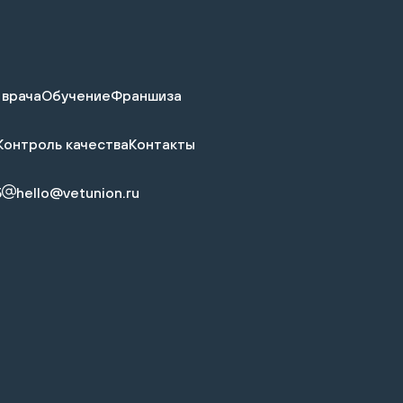
 врача
Обучение
Франшиза
Контроль качества
Контакты
5
hello@vetunion.ru