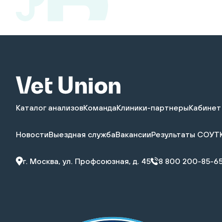
почта:
assistant_unit@vetunion.ru
Каталог анализов
Команда
Клиники-партнеры
Кабинет
Новости
Выездная служба
Вакансии
Результаты СОУТ
г. Москва, ул. Профсоюзная, д. 45
8 800 200-85-6