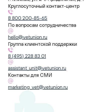
Union
Круглосуточный контакт-центр
Контакты:
Адрес:
8 800 200-85-65
ул.
По вопросам сотрудничества
2-
я
hello@vetunion.ru
Прядильная,
Группа клиентской поддержки
1
8 (495) 228 83 01
105037
Москва
,
assistant_unit@vetunion.ru
Телефон:
8
Контакты для СМИ
800
200-
marketing_vet@vetunion.ru
85-
65
,
Электронная