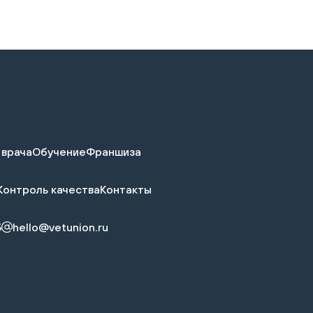
 врача
Обучение
Франшиза
Контроль качества
Контакты
5
hello@vetunion.ru