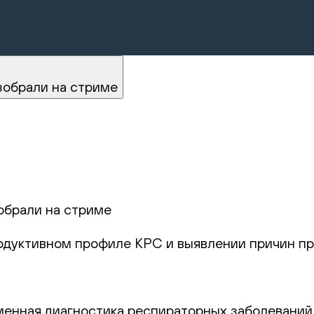
.
зобрали на стриме
обрали на стриме
родуктивном профиле КРС и выявлении причин пр
еменная диагностика респираторных заболеваний