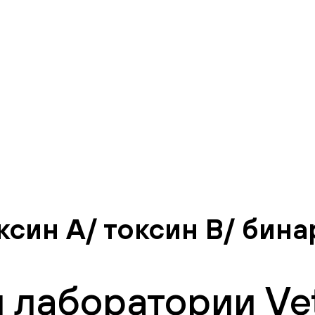
син А/ токсин В/ бина
 лаборатории Vet