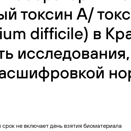
й токсин А/ ток
ium difficile) в К
ть исследования,
 расшифровкой но
 срок не включает день взятия биоматериала