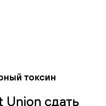
рный токсин
 Union сдать