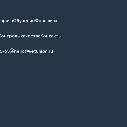
 врача
Обучение
Франшиза
Контроль качества
Контакты
5-65
hello@vetunion.ru