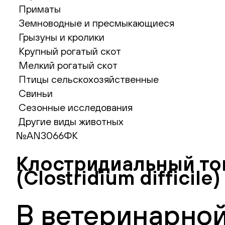
Приматы
Земноводные и пресмыкающиеся
Грызуны и кролики
Крупный рогатый скот
Мелкий рогатый скот
Птицы сельскохозяйственные
Свиньи
Сезонные исследования
Другие виды животных
№AN3066ФК
Клостридиальный ток
(Clostridium difficile)
В ветеринарной