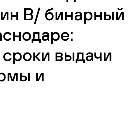
син В/ бинарный
раснодаре:
 сроки выдачи
рмы и