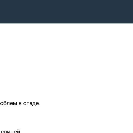
облем в стаде.
 свиней