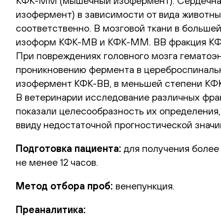
КФК-MM (мышечный изофермент). Сердечная
изофермент) в зависимости от вида животны
соответственно. В мозговой ткани в больше
изоформ КФК-MB и КФК-MM. BB фракция КФК 
При повреждениях головного мозга гематоэн
проникновению фермента в цереброспинальн
изофермент КФК-BB, в меньшей степени КФК
В ветеринарии исследование различных фра
показали целесообразность их определения
ввиду недостаточной прогностической значи
Подготовка пациента:
для получения более
не менее 12 часов.
Метод отбора проб:
венепункция.
Преаналитика: