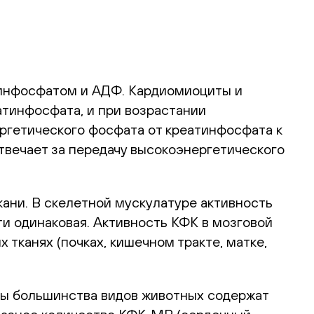
тинфосфатом и АДФ. Кардиомиоциты и
атинфосфата, и при возрастании
ргетического фосфата от креатинфосфата к
твечает за передачу высокоэнергетического
ани. В скелетной мускулатуре активность
чти одинаковая. Активность КФК в мозговой
 тканях (почках, кишечном тракте, матке,
ы большинства видов животных содержат