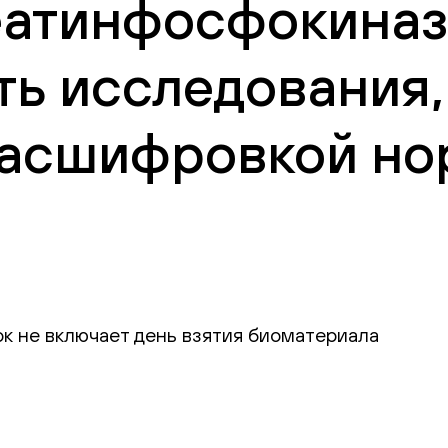
атинфосфокиназа
ть исследования,
 расшифровкой но
ок не включает день взятия биоматериала