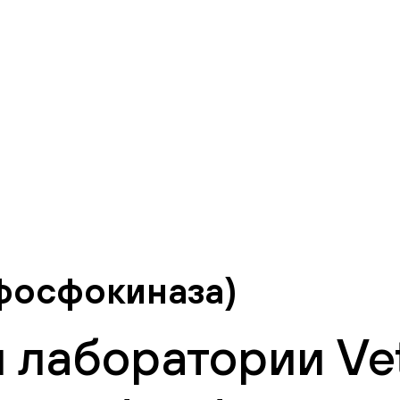
фосфокиназа)
 лаборатории Vet