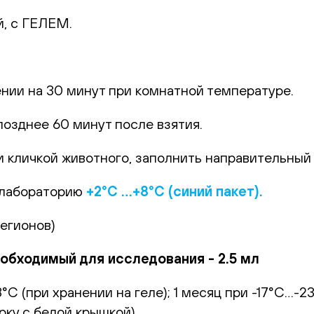
й, с ГЕЛЕМ.
.
ении на 30 минут при комнатной температуре.
позднее 60 минут после взятия.
 кличкой животного, заполнить направительный б
 лабораторию
+2°С …+8°С (синий пакет).
регионов)
бходимый для исследования - 2.5 мл
С (при хранении на геле); 1 месяц при -17°С…-
ку с белой крышкой).