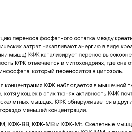
кцию переноса фосфатного остатка между креа
ических затрат накапливают энергию в виде кре
нии мышц) КФК катализирует перенос высокоэне
сть КФК отмечается в митохондриях, где она о
инфосфата, который переносится в цитозоль.
я концентрация КФК наблюдается в мышечной тк
, хотя у кошек в этих тканях активность КФК по
 скелетных мышцах. КФК обнаруживается в других
 гораздо меньшей концентрации.
M, КФК-BB, КФК-MB и КФК-Mt. Скелетные мышц