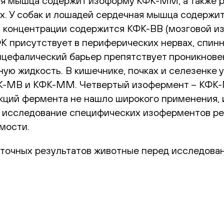
 мышца содержит изоформу КФК-ММ, а также р
х. У собак и лошадей сердечная мышца содержи
й концентрации содержится КФК-BB (мозговой и
присутствует в периферических нервах, спинно
цефалический барьер препятствует проникновен
ую жидкость. В кишечнике, почках и селезенке
-MB и КФК-MM. Четвертый изофермент – КФК-Mt
кций фермента не нашло широкого применения, 
, исследование специфических изоферментов ре
мости.
 точных результатов животные перед исследова