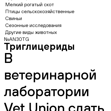
Мелкий рогатый скот
Птицы сельскохозяйственные
Свиньи
Сезонные исследования
Другие виды животных
№AN30TG
Триглицериды
В
ветеринарной
лаборатории
Vet Union сдать