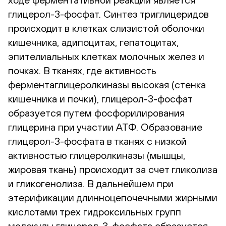
глицерол-3-фосфат. Синтез триглицеридов
происходит в клетках слизистой оболочки
кишечника, адипоцитах, гепатоцитах,
эпителиальных клетках молочных желез и
почках. В тканях, где активность
ферментаглицеролкиназы высокая (стенка
кишечника и почки), глицерол-3-фосфат
образуется путем фосфорилирования
глицерина при участии АТФ. Образование
глицерол-3-фосфата в тканях с низкой
активностью глицеролкиназы (мышцы,
жировая ткань) происходит за счет гликолиза
и гликогенолиза. В дальнейшем при
этерификации длинноцепочечными жирными
кислотами трех гидроксильных групп
молекулы глицерол-3-фосфата образуется