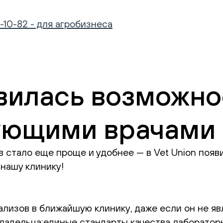
-10-82 - для агробизнеса
явилась возможно
ующими врачами
в стало еще проще и удобнее — в Vet Union поя
нашу клинику!
нализов в ближайшую клинику, даже если он не я
владельца;️единые стандарты качества лаборатор