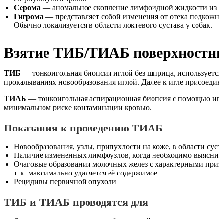
Серома
— аномальное скопление лимфоидной жидкости из п
Гигрома
— представляет собой изменения от отека подкож
Обычно локализуется в области локтевого сустава у собак.
Взятие ТИБ/ТИАБ поверхностн
ТИБ
— тонкоигольная биопсия иглой без шприца, используетс
прокалываниях новообразования иглой. Далее к игле присоедин
ТИАБ
— тонкоигольная аспирационная биопсия с помощью игл
минимальном риске контаминации кровью.
Показания к проведению ТИАБ
Новообразования, узлы, припухлости на коже, в области сус
Наличие измененных лимфоузлов, когда необходимо выяснит
Очаговые образования молочных желез с характерными приз
т. к. максимально удаляется её содержимое.
Рецидивы первичной опухоли
ТИБ и ТИАБ проводятся для