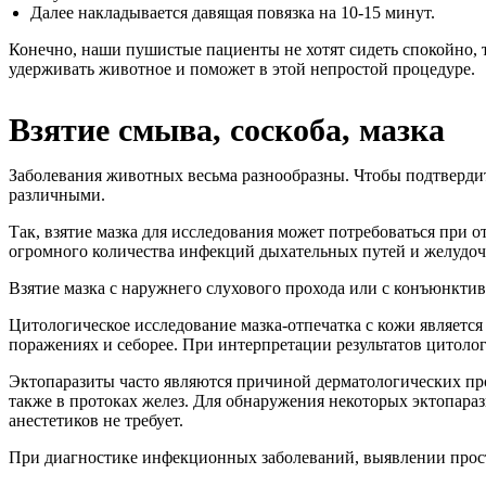
Далее накладывается давящая повязка на 10-15 минут.
Конечно, наши пушистые пациенты не хотят сидеть спокойно, 
удерживать животное и поможет в этой непростой процедуре.
Взятие смыва, соскоба, мазка
Заболевания животных весьма разнообразны. Чтобы подтвердить
различными.
Так, взятие мазка для исследования может потребоваться при 
огромного количества инфекций дыхательных путей и желудоч
Взятие мазка с наружнего слухового прохода или с конъюнкти
Цитологическое исследование мазка-отпечатка с кожи являет
поражениях и себорее. При интерпретации результатов цитолог
Эктопаразиты часто являются причиной дерматологических проб
также в протоках желез. Для обнаружения некоторых эктопара
анестетиков не требует.
При диагностике инфекционных заболеваний, выявлении прост