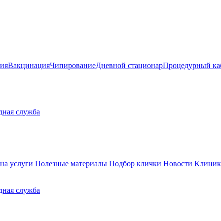
ия
Вакцинация
Чипирование
Дневной стационар
Процедурный ка
здная служба
на услуги
Полезные материалы
Подбор клички
Новости
Клиник
здная служба