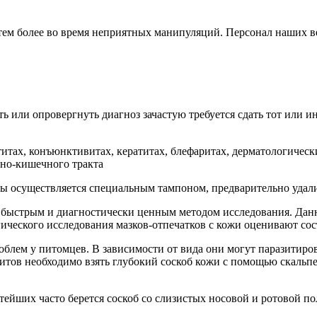
тем более во время неприятных манипуляций. Персонал наших в
 или опровергнуть диагноз зачастую требуется сдать тот или и
отитах, конъюнктивитах, кератитах, блефаритах, дерматологичес
но-кишечного тракта
вы осуществляется специальным тампоном, предварительно удал
ся быстрым и диагностически ценным методом исследования. Да
ического исследования мазков-отпечатков с кожи оценивают сос
лем у питомцев. В зависимости от вида они могут паразитироват
зитов необходимо взять глубокий соскоб кожи с помощью скальп
ейших часто берется соскоб со слизистых носовой и ротовой п