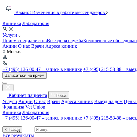
Важно! Изменения в работе мессенджеров
Клиника
Лаборатория
Услуги
Прием специалистов
Выездная служба
Комплексные обследован
Акции
О нас
Врачи
Адреса клиник
Москва
+7 (495) 136-00-47 – запись в клинике
+7 (495) 215-53-88 – вые
Записаться на приём
Кабинет пациента
Поиск
Услуги
Акции
О нас
Врачи
Адреса клиник
Выезд на дом
Цены 
Франшиза Vet Union
Клиника
Лаборатория
+7 (495) 136-00-47 – запись в клинике
+7 (495) 215-53-88 – вые
< Назад
Все результаты