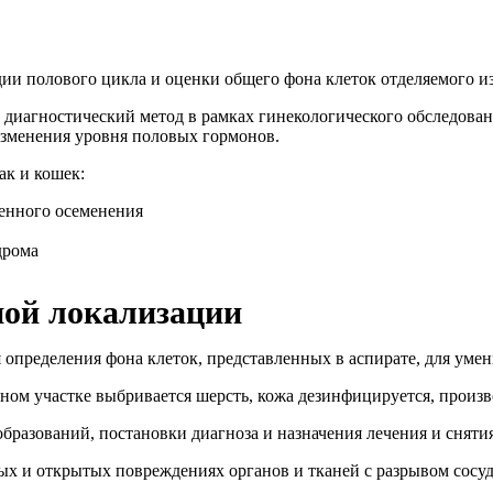
дии полового цикла и оценки общего фона клеток отделяемого из
диагностический метод в рамках гинекологического обследован
изменения уровня половых гормонов.
ак и кошек:
венного осеменения
дрома
ной локализации
 определения фона клеток, представленных в аспирате, для умен
м участке выбривается шерсть, кожа дезинфицируется, произво
разований, постановки диагноза и назначения лечения и сняти
х и открытых повреждениях органов и тканей с разрывом сосуд