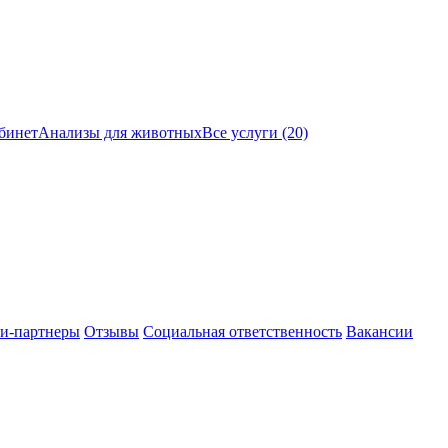
бинет
Анализы для животных
Все услуги (20)
и-партнеры
Отзывы
Социальная ответственность
Вакансии