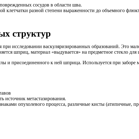
оврежденных сосудов в области шва.
ной клетчатки разной степени выраженности до объемного флюк
ых структур
я при исследовании васкуляризированных образований. Это мал
яется шприц, материал «выдувается» на предметное стекло для 
ы и присоединенного к ней шприца. Используется при заборе м
тавов
ь источник метастазирования.
наками опухолевого процесса, различные кисты (атипичные, пр