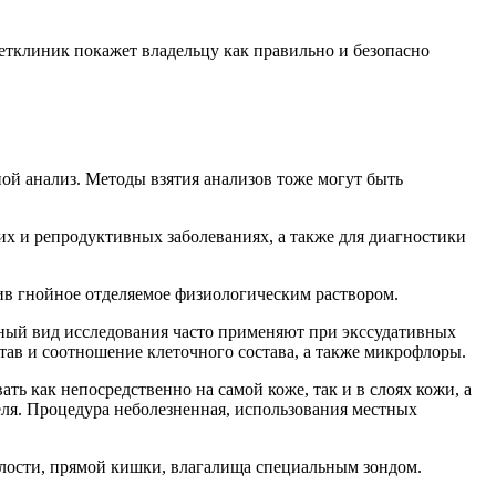
етклиник покажет владельцу как правильно и безопасно
ной анализ. Методы взятия анализов тоже могут быть
ких и репродуктивных заболеваниях, а также для диагностики
ив гнойное отделяемое физиологическим раствором.
нный вид исследования часто применяют при экссудативных
тав и соотношение клеточного состава, а также микрофлоры.
ь как непосредственно на самой коже, так и в слоях кожи, а
еля. Процедура неболезненная, использования местных
олости, прямой кишки, влагалища специальным зондом.