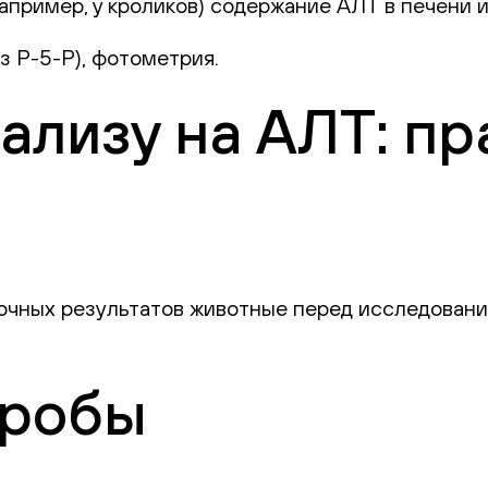
апример, у кроликов) содержание АЛТ в печени 
з Р-5-Р), фотометрия.
нализу на АЛТ: п
точных результатов животные перед исследован
пробы