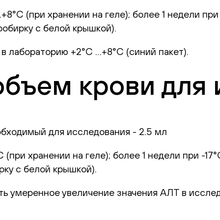
+8°С (при хранении на геле); более 1 недели пр
обирку с белой крышкой).
 лабораторию +2°С …+8°С (синий пакет).
бъем крови для 
одимый для исследования - 2.5 мл
 (при хранении на геле); более 1 недели при -1
ку с белой крышкой).
ть умеренное увеличение значения АЛТ в иссле