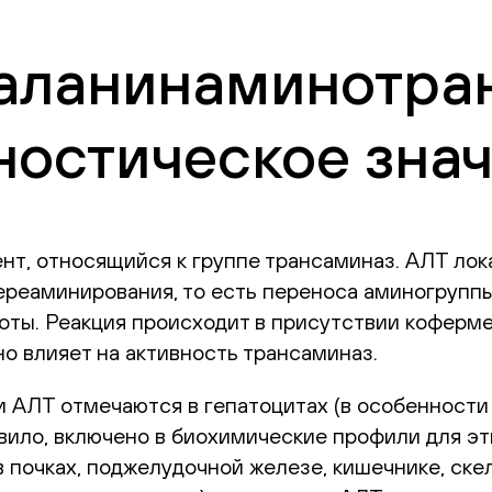
я
(аланинаминотра
ностическое зна
нт, относящийся к группе трансаминаз. АЛТ ло
ереаминирования, то есть переноса аминогруппы 
оты. Реакция происходит в присутствии коферме
о влияет на активность трансаминаз.
и АЛТ отмечаются в гепатоцитах (в особенности
авило, включено в биохимические профили для э
в почках, поджелудочной железе, кишечнике, ск