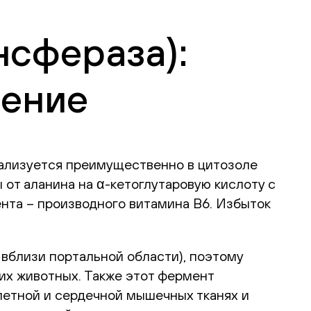
нсфераза):
чение
кализуется преимущественно в цитозоле
от аланина на α-кетоглутаровую кислоту с
нта – производного витамина В6. Избыток
 вблизи портальной области), поэтому
тих животных. Также этот фермент
елетной и сердечной мышечных тканях и