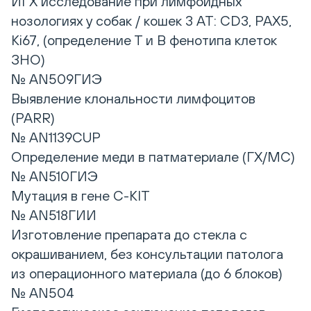
ИГХ исследование при лимфоидных
нозологиях у собак / кошек 3 АТ: CD3, PAX5,
Ki67, (определение Т и В фенотипа клеток
ЗНО)
№ AN509ГИЭ
Выявление клональности лимфоцитов
(PARR)
№ AN1139CUP
Определение меди в патматериале (ГХ/МС)
№ AN510ГИЭ
Мутация в гене C-KIT
№ AN518ГИИ
Изготовление препарата до стекла с
окрашиванием, без консультации патолога
из операционного материала (до 6 блоков)
№ AN504