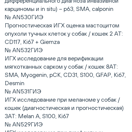
дифференциального диагноза инвазивной
карциномы и in situ) – p63, SMA, calponin
№ AN530ГИЭ
Прогностическая ИГХ оценка мастоцитом
опухоли тучных клеток у собак / кошек 2 АТ:
CD117, Ki67 + Giemza
№ AN532ГИЭ
ИГХ исследование для верификации
мягкотканных сарком у собак / кошек 8АТ:
SMA, Myogenin, pCK, CD31, S100, GFAP, Ki67,
Desmin
№ AN531ГИЭ
ИГХ исследование при меланоме у собак /
кошек (диагностическая и прогностическая)
3АТ: Melan A, S100, Ki67
№ AN529ГИЭ