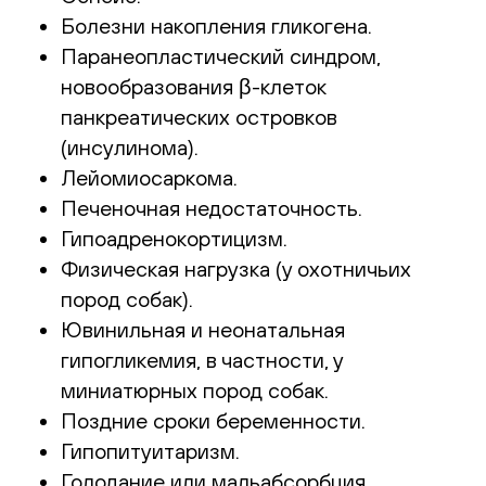
Болезни накопления гликогена.
Паранеопластический синдром,
новообразования β-клеток
панкреатических островков
(инсулинома).
Лейомиосаркома.
Печеночная недостаточность.
Гипоадренокортицизм.
Физическая нагрузка (у охотничьих
пород собак).
Ювинильная и неонатальная
гипогликемия, в частности, у
миниатюрных пород собак.
Поздние сроки беременности.
Гипопитуитаризм.
Голодание или мальабсорбция.