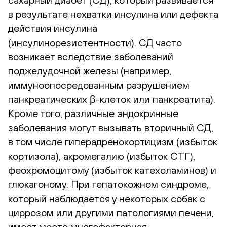
в результате нехватки инсулина или дефекта
действия инсулина
(инсулинорезистентности). СД часто
возникает вследствие заболеваний
поджелудочной железы (например,
иммуноопосредованным разрушением
панкреатических β-клеток или панкреатита).
Кроме того, различные эндокринные
заболевания могут вызывать вторичный СД,
в том числе гиперадренокортицизм (избыток
кортизола), акромегалию (избыток СТГ),
феохромоцитому (избыток катехоламинов) и
глюкагоному. При гепатокожном синдроме,
который наблюдается у некоторых собак с
циррозом или другими патологиями печени,
имеет место многофакторная