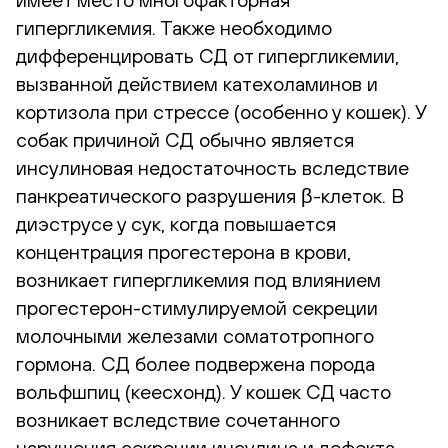
гипергликемия. Также необходимо
дифференцировать СД от гипергликемии,
вызванной действием катехоламинов и
кортизола при стрессе (особенно у кошек). У
собак причиной СД обычно является
инсулиновая недостаточность вследствие
панкреатического разрушения β-клеток. В
диэструсе у сук, когда повышается
концентрация прогестерона в крови,
возникает гипергликемия под влиянием
прогестерон-стимулируемой секреции
молочными железами соматотропного
гормона. СД более подвержена порода
вольфшпиц (кеесхонд). У кошек СД часто
возникает вследствие сочетанного
нарушения секреции инсулина и дефекта