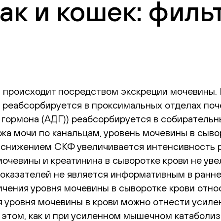
ак и кошек: филь
ма происходит посредством экскреции мочевины
 реабсорбируется в проксимальных отделах поч
 гормона (АДГ)) реабсорбируется в собирательн
ока мочи по канальцам, уровень мочевины в сыв
о снижением СКФ увеличивается интенсивность р
 мочевины и креатинина в сыворотке крови не у
оказателей не является информативным в ранне
чения уровня мочевины в сыворотке крови отно
я уровня мочевины в крови можно отнести усиле
 этом, как и при усиленном мышечном катаболиз