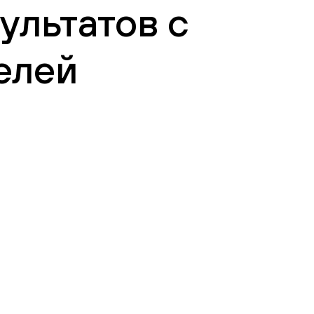
ультатов с
елей