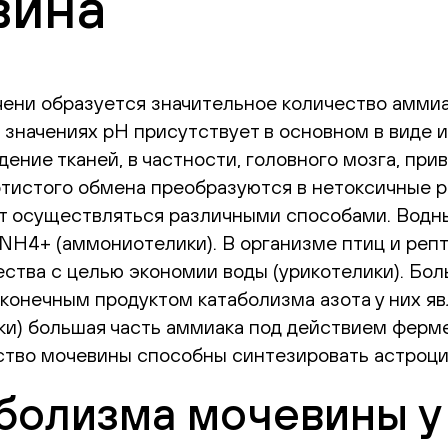
вина
чени образуется значительное количество амми
значениях рН присутствует в основном в виде 
ение тканей, в частности, головного мозга, пр
отистого обмена преобразуются в нетоксичные 
ет осуществляться различными способами. Водн
NH4+ (аммониотелики). В организме птиц и репт
ества с целью экономии воды (урикотелики). Бо
, конечным продуктом катаболизма азота у них я
и) большая часть аммиака под действием ферме
ство мочевины способны синтезировать астроци
болизма мочевины у 