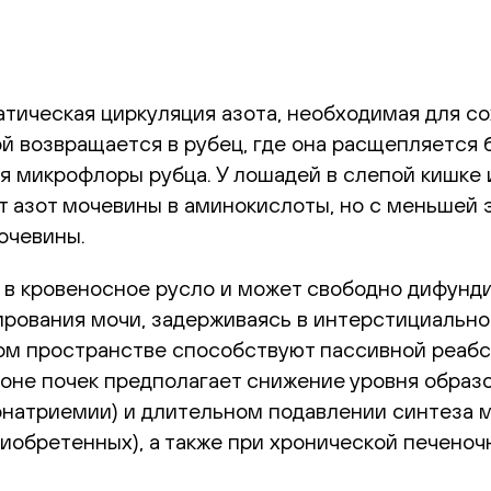
тическая циркуляция азота, необходимая для со
 возвращается в рубец, где она расщепляется б
я микрофлоры рубца. У лошадей в слепой кишке 
т азот мочевины в аминокислоты, но с меньшей 
очевины.
 в кровеносное русло и может свободно дифунд
рирования мочи, задерживаясь в интерстициальн
ом пространстве способствуют пассивной реабс
оне почек предполагает снижение уровня образ
натриемии) и длительном подавлении синтеза м
обретенных), а также при хронической печеноч