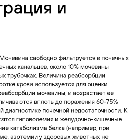
трация и
. Мочевина свободно фильтруется в почечных
ечных канальцев, около 10% мочевины
ых трубочках. Величина реабсорбции
оротке крови используется для оценки
еабсорбции мочевины, и возрастает ее
величиваются вплоть до поражения 60-75%
й диагностике почечной недостаточности. К
сятся гиповолемия и желудочно-кишечные
ние катаболизма белка (например, при
ме, азотемии у здоровых животных не