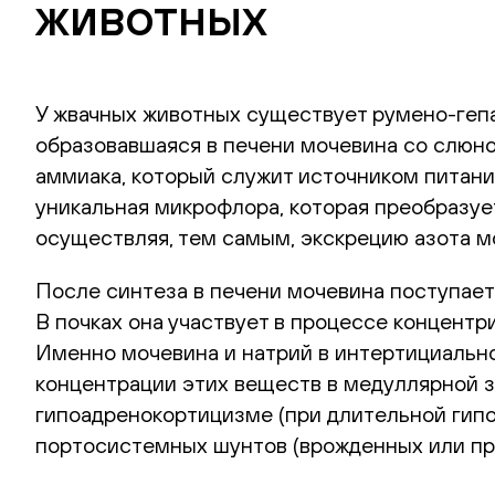
животных
У жвачных животных существует румено-гепа
образовавшаяся в печени мочевина со слюной
аммиака, который служит источником питани
уникальная микрофлора, которая преобразуе
осуществляя, тем самым, экскрецию азота м
После синтеза в печени мочевина поступает
В почках она участвует в процессе концент
Именно мочевина и натрий в интертициальн
концентрации этих веществ в медуллярной з
гипоадренокортицизме (при длительной гипо
портосистемных шунтов (врожденных или при