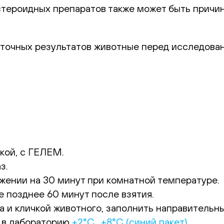
стероидных препаратов также может быть причи
 точных результатов животные перед исследова
кой, с ГЕЛЕМ.
з.
жении на 30 минут при комнатной температуре.
е позднее 60 минут после взятия.
 и кличкой животного, заполнить направительный
 в лабораторию
+2°С…+8°С (синий пакет).