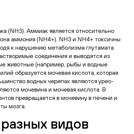
ака (NH3). Аммиак является относительно
иона аммония (NH4+). NH3 и NH4+ токсичны
иводя к нарушению метаболизма глутамата.
растворимые соединения и выводятся из
ые животные (например, рыбы и водные
илий образуется мочевая кислота, которая
льшинство водных черепах являются урео-
вляются мочевина и мочевая кислота. В
нтов превращается в мочевину в печени и
ты мозга.
разных видов