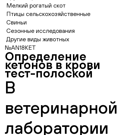
Мелкий рогатый скот
Птицы сельскохозяйственные
Свиньи
Сезонные исследования
Другие виды животных
№AN18KET
Определение
кетонов в крови
тест-полоской
В
ветеринарной
лаборатории