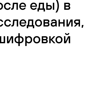
сле еды) в
сследования,
сшифровкой