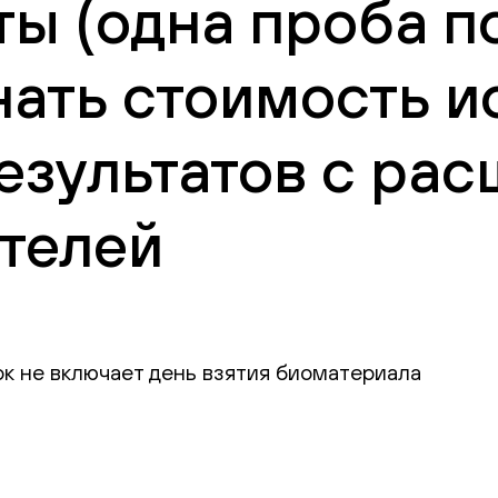
ы (одна проба по
нать стоимость и
езультатов с ра
телей
ок не включает день взятия биоматериала