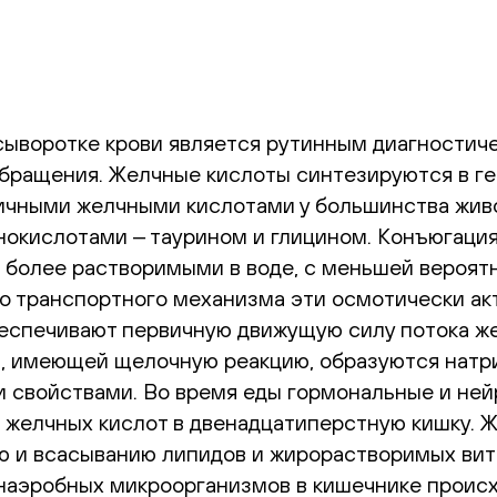
сыворотке крови является рутинным диагностич
бращения. Желчные кислоты синтезируются в ге
ичными желчными кислотами у большинства живо
нокислотами ‒ таурином и глицином. Конъюгация
 более растворимыми в воде, с меньшей вероятн
го транспортного механизма эти осмотически а
беспечивают первичную движущую силу потока же
, имеющей щелочную реакцию, образуются натри
 свойствами. Во время еды гормональные и не
 желчных кислот в двенадцатиперстную кишку. 
 и всасыванию липидов и жирорастворимых вита
наэробных микроорганизмов в кишечнике происх