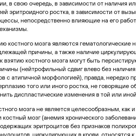
и, в свою очередь, в зависимости от наличия ил
ей эритроидного ростка, в зависимости от вызы
оцессы, непосредственно влияющие на его рабо
еханизмы.
ию костного мозга являются гематологические 
одлежащей причины, а также наличие циркулирую
 к взятию костного мозга могут быть персисти
ричины (нейтрофильный сдвиг влево без наличи
 с атипичной морфологией), правда, нередко п
плазию того или иного ростка, не говорящие об
нить диспластические изменения в той или иной
тного мозга не является целесообразным, как и
костный мозг (анемия хронического заболевания
одержащих эритроцитов без признаков полихром
нулоцитов, циркулирующих в крови, относятся к 