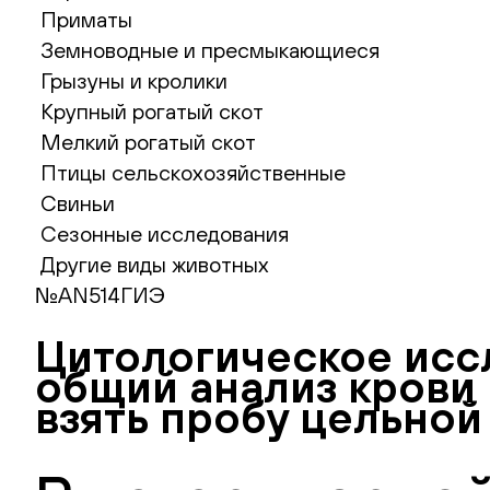
Приматы
Земноводные и пресмыкающиеся
Грызуны и кролики
Крупный рогатый скот
Мелкий рогатый скот
Птицы сельскохозяйственные
Свиньи
Сезонные исследования
Другие виды животных
№AN514ГИЭ
Цитологическое исс
общий анализ крови 
взять пробу цельной