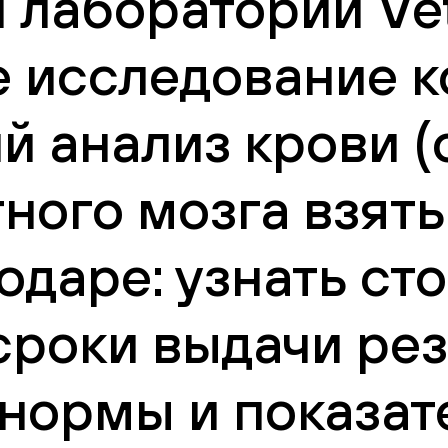
 лаборатории Vet
 исследование к
й анализ крови 
тного мозга взят
одаре: узнать ст
сроки выдачи рез
нормы и показат