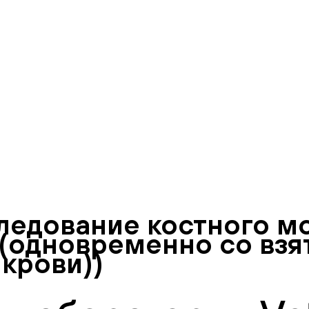
ледование костного мо
(одновременно со взя
 крови))