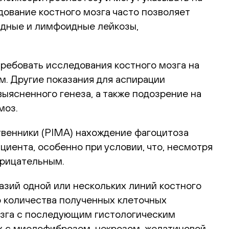
дование костного мозга часто позволяет
идные и лимфоидные лейкозы,
ребовать исследования костного мозга на
м. Другие показания для аспирации
ыясненного генеза, а также подозрение на
моз.
твенники (PIMA) нахождение фагоцитоза
циента, особенно при условии, что, несмотря
трицательным.
азий одной или нескольких линий костного
о количества полученных клеточных
озга с последующим гистологическим
ях с миелофиброзом, некрозом, желатиновой