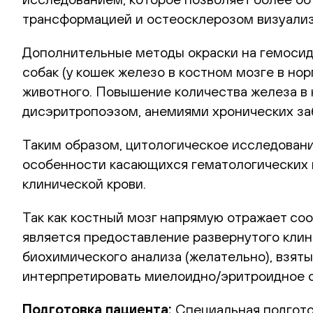
трансформацией и остеосклерозом визуализи
Дополнительные методы окраски на гемосиде
собак (у кошек железо в костном мозге в но
животного. Повышение количества железа в
дисэритропоэзом, анемиями хронических заб
Таким образом, цитологическое исследован
особенности касающихся гематологических 
клинической крови.
Так как костный мозг напрямую отражает со
является предоставление развернутого клин
биохимического анализа (желательно), взяты
интерпретировать миелоидно/эритроидное с
Подготовка пациента:
Специальная подготов