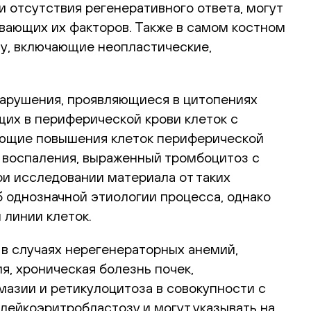
и отсутствия регенеративного ответа, могут
вающих их факторов. Также в самом костном
ту, включающие неопластические,
нарушения, проявляющиеся в цитопениях
щих в периферической крови клеток с
рующие повышения клеток периферической
я воспаления, выраженный тромбоцитоз с
ри исследовании материала от таких
 однозначной этиологии процесса, однако
 линии клеток.
 в случаях нерегенераторных анемий,
, хроническая болезнь почек,
азии и ретикулоцитоза в совокупности с
лейкоэритробластозу и могут указывать на