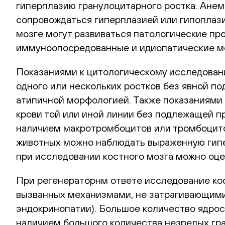
гиперплазию гранулоцитарного ростка. Анеми
сопровождаться гиперплазией или гипоплази
мозге могут развиваться патологические пр
иммуноопосредованные и идиопатические м
Показаниями к цитологическому исследован
одного или нескольких ростков без явной п
атипичной морфологией. Также показаниями
крови той или иной линии без подлежащей п
наличием макротромбоцитов или тромбоцитов
животных можно наблюдать выраженную гипер
при исследовании костного мозга можно оце
При регенераторнм ответе исследование кос
вызванных механизмами, не затрагивающими 
эндокринопатии). Большое количество ядрос
наличием большого количества незрелых гра