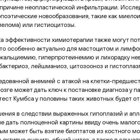
о причине неопластической инфильтрации. Иссле
опоэтические новообразования, такие как миело
елома) или гистиоцитозы.
а эффективности химиотерапии также могут пот
то особенно актуально для мастоцитом и лимфо
ркальциемию, гиперпротеинемию и лихорадку нев
бактериоз, лейшманиоз, цитозооноз и гистоплаз
едованной анемией с атакой на клетки-предшес
ге может дать ключ к постановке диагноза у па
тест Кумбса у половины таких животных будет о
ения в следствии выраженных гипоплазий и апл
е дать полноценной картины ввиду очень малог
ым может быть взятие биоптатов из костного м
ъективно оценить общий цитоз, а также в случа