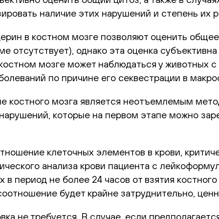
ровать наличие этих нарушений и степень их р
рин в костном мозге позволяют оценить общее 
рме отсутствует), однако эта оценка субъективн
 костном мозге может наблюдаться у животных 
олеваний по причине его секвестрации в макроф
ие костного мозга является неотъемлемым мето
нарушений, которые на первом этапе можно зар
отношение клеточных элементов в крови, критич
ического анализа крови пациента с лейкоформул
х в период не более 24 часов от взятия костного
оотношение будет крайне затруднительно, ценн
ка не требуется. В случае, если предполагается