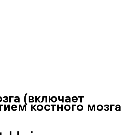
зга (включает
тием костного мозга