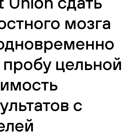
 Union сдать
остного мозга
(одновременно
ь пробу цельной
оимость
ультатов с
елей