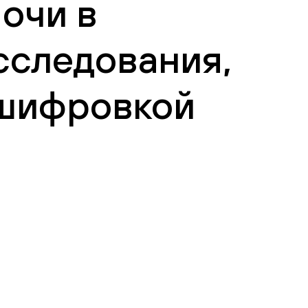
очи в
сследования,
сшифровкой