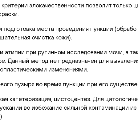
е критерии злокачественности позволит только 
краски.
и подготовка места проведения пункции (обраб
щательная очистка кожи).
и атипии при рутинном исследовании мочи, а та
е. Данный метод не предназначен для выявления
неопластическими изменениями.
вого пузыря во время пункции при его существ
ая катетеризация, цистоцентез. Для цитологич
ускании во избежание сильной контаминации и
).