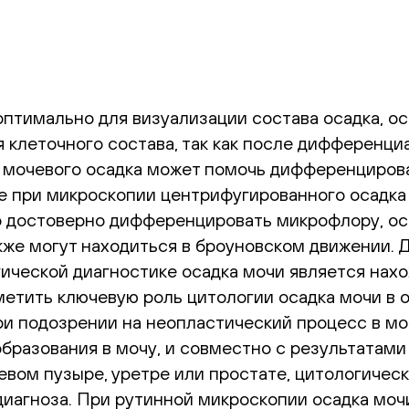
птимально для визуализации состава осадка, ос
я клеточного состава, так как после дифференц
 мочевого осадка может помочь дифференциров
е при микроскопии центрифугированного осадка 
 достоверно дифференцировать микрофлору, осо
акже могут находиться в броуновском движении.
гической диагностике осадка мочи является нах
тить ключевую роль цитологии осадка мочи в о
при подозрении на неопластический процесс в м
разования в мочу, и совместно с результатами в
евом пузыре, уретре или простате, цитологиче
иагноза. При рутинной микроскопии осадка моч