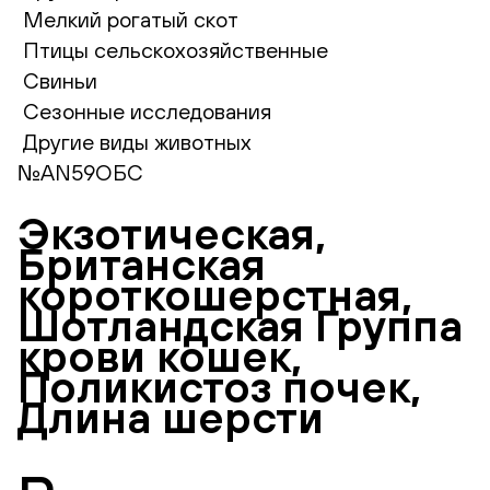
Мелкий рогатый скот
Птицы сельскохозяйственные
Свиньи
Сезонные исследования
Другие виды животных
№AN59ОБС
Экзотическая,
Британская
короткошерстная,
Шотландская Группа
крови кошек,
Поликистоз почек,
Длина шерсти