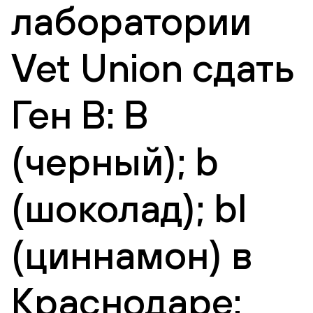
лаборатории
Vet Union сдать
Ген B: B
(черный); b
(шоколад); bl
(циннамон) в
Краснодаре: