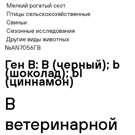
Мелкий рогатый скот
Птицы сельскохозяйственные
Свиньи
Сезонные исследования
Другие виды животных
№AN7056ГВ
Ген B: B (черный); b
(шоколад); bl
(циннамон)
В
ветеринарной