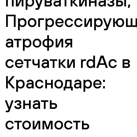
пируваткиназы,
Прогрессирующ
атрофия
сетчатки rdAc в
Краснодаре:
узнать
стоимость