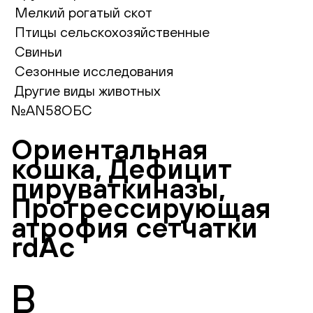
Мелкий рогатый скот
Птицы сельскохозяйственные
Свиньи
Сезонные исследования
Другие виды животных
№AN58ОБС
Ориентальная
кошка, Дефицит
пируваткиназы,
Прогрессирующая
атрофия сетчатки
rdAc
В