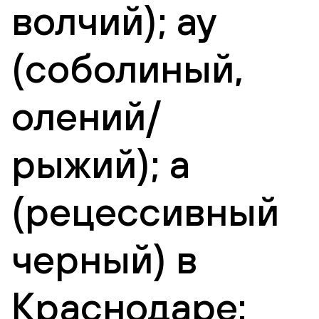
волчий); ay
(соболиный,
олений/
рыжий); a
(рецессивный
черный) в
Краснодаре: