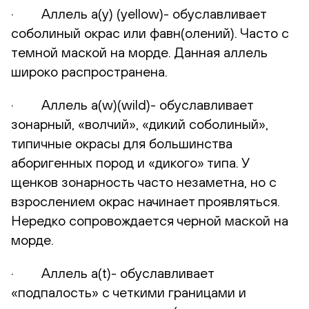
· Аллель а(у) (yellow)- обуславливает
соболиный окрас или фавн(олений). Часто с
темной маской на морде. Данная аллель
широко распространена.
· Аллель а(w)(wild)- обуславливает
зонарный, «волчий», «дикий соболиный»,
типичные окрасы для большинства
аборигенных пород и «дикого» типа. У
щенков зонарность часто незаметна, но с
взрослением окрас начинает проявляться.
Нередко сопровождается черной маской на
морде.
· Аллель а(t)- обуславливает
«подпалость» с четкими границами и