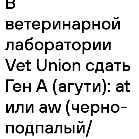
В
ветеринарной
лаборатории
Vet Union сдать
Ген А (агути): at
или aw (черно-
подпалый/