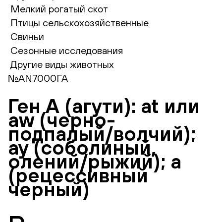
Мелкий рогатый скот
Птицы сельскохозяйственные
Свиньи
Сезонные исследования
Другие виды животных
№AN7000ГА
Ген А (агути): at или
aw (черно-
подпалый/волчий);
ay (соболиный,
олений/рыжий); a
(рецессивный
черный)