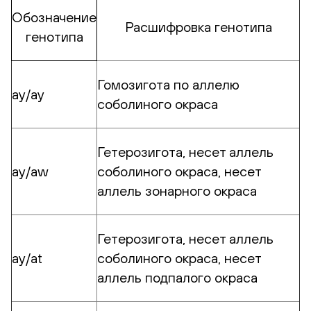
Обозначение
Расшифровка генотипа
генотипа
Гомозигота по аллелю
ay/ay
соболиного окраса
Гетерозигота, несет аллель
ay/aw
соболиного окраса, несет
аллель зонарного окраса
Гетерозигота, несет аллель
аy/at
соболиного окраса, несет
аллель подпалого окраса