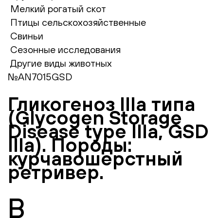
Мелкий рогатый скот
Птицы сельскохозяйственные
Свиньи
Сезонные исследования
Другие виды животных
№AN7015GSD
Гликогеноз IIIa типа
(Glycogen Storage
Disease type IIIa, GSD
IIIa). Породы:
курчавошерстный
ретривер.
В