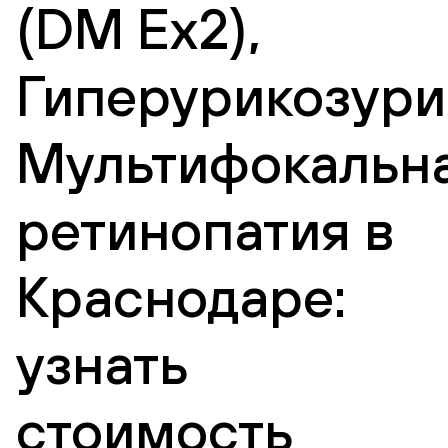
(DM Ex2),
Гиперурикозури
Мультифокальн
ретинопатия в
Краснодаре:
узнать
стоимость