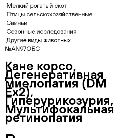
Мелкий рогатый скот
Птицы сельскохозяйственные
Свиньи
Сезонные исследования
Другие виды животных
№AN97ОБС
Кане корсо,
Дегенеративная
миелопатия (DM
Ex2),
Гиперурикозурия,
Мультифокальная
ретинопатия