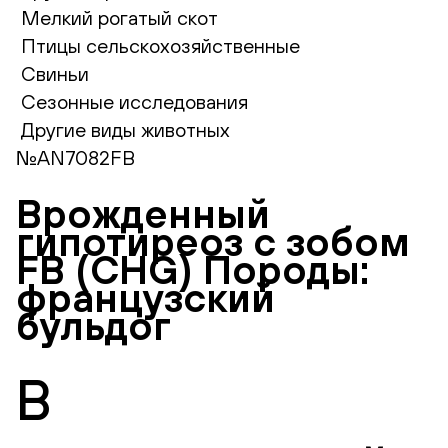
Мелкий рогатый скот
Птицы сельскохозяйственные
Свиньи
Сезонные исследования
Другие виды животных
№AN7082FB
Врожденный
гипотиреоз с зобом
FB (CHG) Породы:
французский
бульдог
В