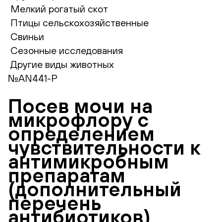
Мелкий рогатый скот
Птицы сельскохозяйственные
Свиньи
Сезонные исследования
Другие виды животных
№AN441-P
Посев мочи на
микрофлору с
определением
чувствительности к
антимикробным
препаратам
(дополнительный
перечень
антибиотиков)