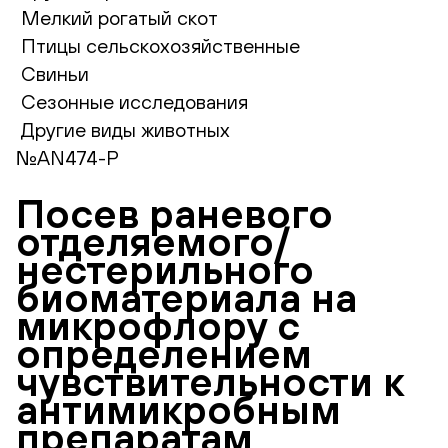
Мелкий рогатый скот
Птицы сельскохозяйственные
Свиньи
Сезонные исследования
Другие виды животных
№AN474-P
Посев раневого
отделяемого/
нестерильного
биоматериала на
микрофлору с
определением
чувствительности к
антимикробным
препаратам