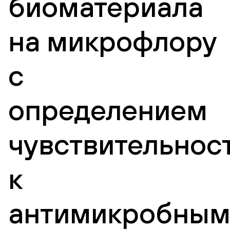
биоматериала
на микрофлору
с
определением
чувствительнос
к
антимикробны