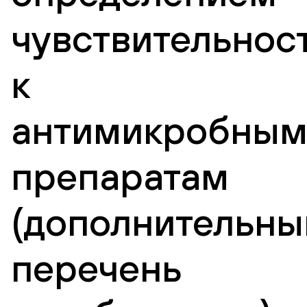
чувствительнос
к
антимикробны
препаратам
(дополнительны
перечень