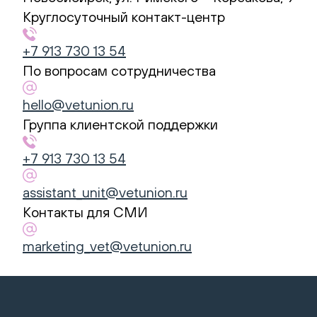
Union
Круглосуточный контакт-центр
Контакты:
Адрес:
+7 913 730 13 54
ул.
По вопросам сотрудничества
Римского
–
hello@vetunion.ru
Корсакова,
Группа клиентской поддержки
9
+7 913 730 13 54
630105
Новосибирск
,
assistant_unit@vetunion.ru
Телефон:
+7
Контакты для СМИ
913
730
marketing_vet@vetunion.ru
13
54
,
Электронная