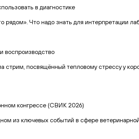
спользовать в диагностике
то рядом». Что надо знать для интерпретации ла
и и воспроизводство
а стрим, посвящённый тепловому стрессу у коро
онном конгрессе (СВИК 2026)
дном из ключевых событий в сфере ветеринарно