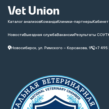
почта:
assistant_unit@vetunion.ru
Каталог анализов
Команда
Клиники-партнеры
Кабинет
Новости
Выездная служба
Вакансии
Результаты СОУТ
Новосибирск, ул. Римского – Корсакова, 9
+7 495 