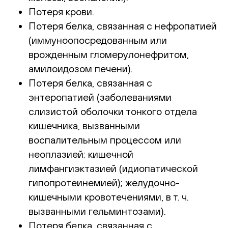
Потеря крови.
Потеря белка, связанная с нефропатией
(иммуноопосредованным или
врожденным гломерулонефритом,
амилоидозом печени).
Потеря белка, связанная с
энтеропатией (заболеваниями
слизистой оболочки тонкого отдела
кишечника, вызванными
воспалительным процессом или
неоплазией; кишечной
лимфангиэктазией (идиопатической
гипопротеинемией); желудочно-
кишечными кровотечениями, в т. ч.
вызванными гельминтозами).
Потеря белка, связанная с