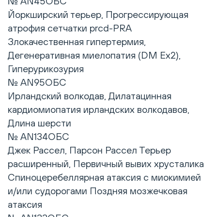
№ AN45ОБС
Йоркширский терьер, Прогрессирующая
атрофия сетчатки prcd-PRA
Злокачественная гипертермия,
Дегенеративная миелопатия (DM Ex2),
Гиперурикозурия
№ AN95ОБС
Ирландский волкодав, Дилатацинная
кардиомиопатия ирландских волкодавов,
Длина шерсти
№ AN134ОБС
Джек Рассел, Парсон Рассел Терьер
расширенный, Первичный вывих хрусталика
Спиноцеребеллярная атаксия с миокимией
и/или судорогами Поздняя мозжечковая
атаксия