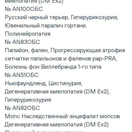
миелопатия (DM Ex2)
№ AN100ОБС
Русский черный терьер, Гиперурикозурия,
Ювенильный паралич гортани,
Полинейропатия
№ AN83ОБС
Папийон, фален, Прогрессирующая атрофия
сетчатки папильонов и фаленов pap-PRA,
Болезнь фон Виллебранда 1-го типа
№ AN51ОБС
Ньюфаундленд, Цистинурия,
Дегенеративная миелопатия (DM Ex2),
Гиперурикозурия
№ AN82ОБС
Мопс Наследственный энцефалит мопсов
Дегенеративная миелопатия (DM Ex2)