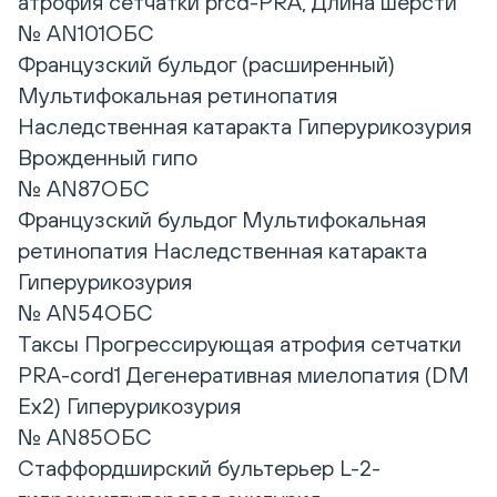
атрофия сетчатки prcd-PRA, Длина шерсти
№ AN101ОБС
Французский бульдог (расширенный)
Мультифокальная ретинопатия
Наследственная катаракта Гиперурикозурия
Врожденный гипо
№ AN87ОБС
Французский бульдог Мультифокальная
ретинопатия Наследственная катаракта
Гиперурикозурия
№ AN54ОБС
Таксы Прогрессирующая атрофия сетчатки
PRA-cord1 Дегенеративная миелопатия (DM
Ex2) Гиперурикозурия
№ AN85ОБС
Стаффордширский бультерьер L-2-