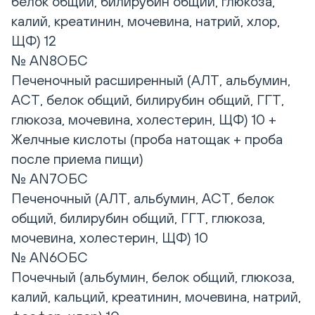
белок общий, билирубин общий, глюкоза,
калий, креатинин, мочевина, натрий, хлор,
ЩФ) 12
№ AN8ОБС
Печеночный расширенный (АЛТ, альбумин,
АСТ, белок общий, билирубин общий, ГГТ,
глюкоза, мочевина, холестерин, ЩФ) 10 +
Желчные кислоты (проба натощак + проба
после приема пищи)
№ AN7ОБС
Печеночный (АЛТ, альбумин, АСТ, белок
общий, билирубин общий, ГГТ, глюкоза,
мочевина, холестерин, ЩФ) 10
№ AN6ОБС
Почечный (альбумин, белок общий, глюкоза,
калий, кальций, креатинин, мочевина, натрий,