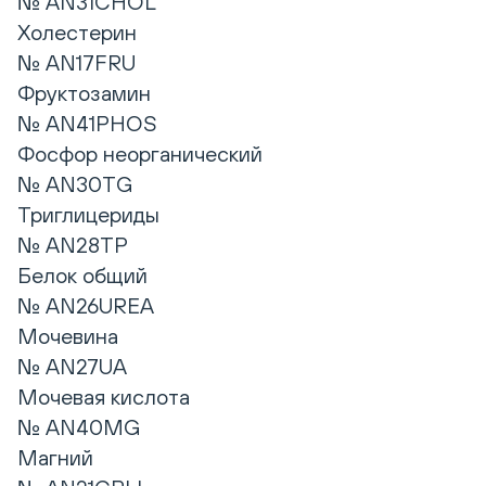
№ AN31CHOL
Холестерин
№ AN17FRU
Фруктозамин
№ AN41PHOS
Фосфор неорганический
№ AN30TG
Триглицериды
№ AN28TP
Белок общий
№ AN26UREA
Мочевина
№ AN27UA
Мочевая кислота
№ AN40MG
Магний