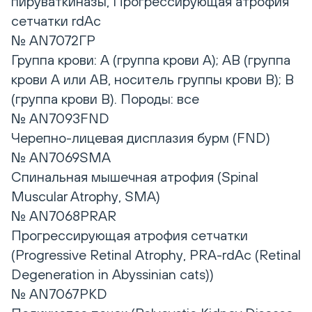
пируваткиназы, Прогрессирующая атрофия
сетчатки rdAc
№ AN7072ГР
Группа крови: A (группа крови А); AB (группа
крови А или АB, носитель группы крови B); B
(группа крови B). Породы: все
№ AN7093FND
Черепно-лицевая дисплазия бурм (FND)
№ AN7069SMA
Спинальная мышечная атрофия (Spinal
Muscular Atrophy, SMA)
№ AN7068PRAR
Прогрессирующая атрофия сетчатки
(Progressive Retinal Atrophy, PRA-rdAc (Retinal
Degeneration in Abyssinian cats))
№ AN7067PKD