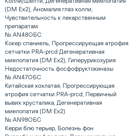
Колли/Шелти, Дегенеративная миелопатия
(DM Ex2), Аномалия глаз колли,
Чувствительность к лекарственным
препаратам
№ AN48ОБС
Кокер спаниель, Прогрессирующая атрофия
сетчатки PRA-prcd Дегенеративная
миелопатия (DM Ex2), Гиперурикозурия
Недостаточность фосфофруктокиназы
№ AN47ОБС
Китайская хохлатая, Прогрессирующая
атрофия сетчатки PRA-prcd, Первичный
вывих хрусталика, Дегенеративная
миелопатия (DM Ex2)
№ AN98ОБС
Керри блю терьер, Болезнь фон