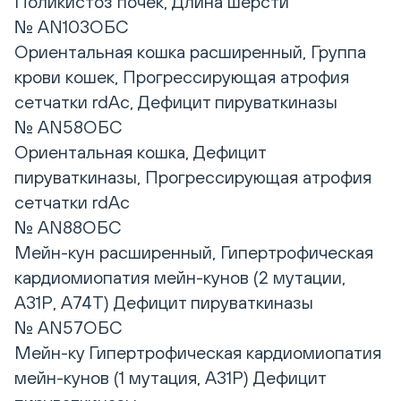
Поликистоз почек, Длина шерсти
№ AN103ОБС
Ориентальная кошка расширенный, Группа
крови кошек, Прогрессирующая атрофия
сетчатки rdAc, Дефицит пируваткиназы
№ AN58ОБС
Ориентальная кошка, Дефицит
пируваткиназы, Прогрессирующая атрофия
сетчатки rdAc
№ AN88ОБС
Мейн-кун расширенный, Гипертрофическая
кардиомиопатия мейн-кунов (2 мутации,
А31Р, А74Т) Дефицит пируваткиназы
№ AN57ОБС
Мейн-ку Гипертрофическая кардиомиопатия
мейн-кунов (1 мутация, А31Р) Дефицит