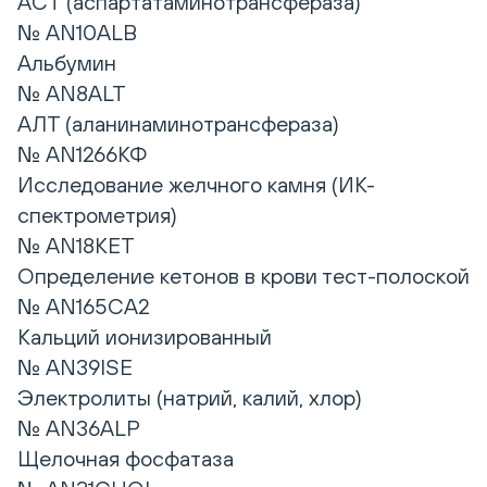
АСТ (аспартатаминотрансфераза)
№ AN10ALB
Альбумин
№ AN8ALT
АЛТ (аланинаминотрансфераза)
№ AN1266КФ
Исследование желчного камня (ИК-
спектрометрия)
№ AN18KET
Определение кетонов в крови тест-полоской
№ AN165CA2
Кальций ионизированный
№ AN39ISE
Электролиты (натрий, калий, хлор)
№ AN36ALP
Щелочная фосфатаза