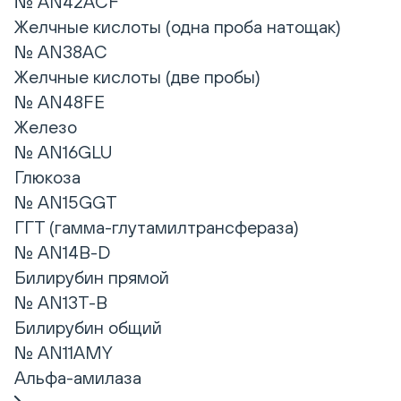
№ AN42ACF
Желчные кислоты (одна проба натощак)
№ AN38AC
Желчные кислоты (две пробы)
№ AN48FE
Железо
№ AN16GLU
Глюкоза
№ AN15GGT
ГГТ (гамма-глутамилтрансфераза)
№ AN14B-D
Билирубин прямой
№ AN13T-B
Билирубин общий
№ AN11AMY
Альфа-амилаза