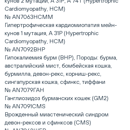
кунов 2 мутации, А 31Р, А 74Т (Hypertrophic
Сardiomyopathy, HCM)
№ AN7063HCMM
Гипертрофическая кардиомиопатия мейн-
кунов 1 мутация, А 31Р (Hypertrophic
Сardiomyopathy, HCM)
№ AN7092BHP
Гипокалиемия бурм (BHP), Породы: бурма,
австралийский мист, бомбейская кошка,
бурмилла, девон-рекс, корниш-рекс,
сингапурская кошка, сфинкс, тиффани
№ AN7079ГАН
Ганглиозидоз бурманских кошек (GM2)
№ AN7091CMS
Врожденный миастенический синдром
девон-рексов и сфинксов (CMS)