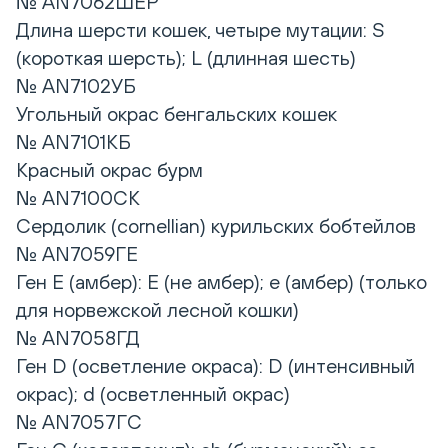
№ AN7062ШЕР
Длина шерсти кошек, четыре мутации: S
(короткая шерсть); L (длинная шесть)
№ AN7102УБ
Угольный окрас бенгальских кошек
№ AN7101КБ
Красный окрас бурм
№ AN7100CK
Сердолик (cornellian) курильских бобтейлов
№ AN7059ГЕ
Ген E (амбер): E (не амбер); е (амбер) (только
для норвежской лесной кошки)
№ AN7058ГД
Ген D (осветление окраса): D (интенсивный
окрас); d (осветленный окрас)
№ AN7057ГC