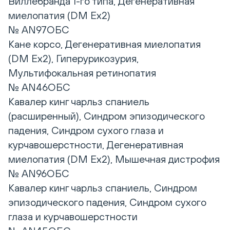
Виллебранда 1-го типа, Дегенеративная
миелопатия (DM Ex2)
№ AN97ОБС
Кане корсо, Дегенеративная миелопатия
(DM Ex2), Гиперурикозурия,
Мультифокальная ретинопатия
№ AN46ОБС
Кавалер кинг чарльз спаниель
(расширенный), Синдром эпизодического
падения, Синдром сухого глаза и
курчавошерстности, Дегенеративная
миелопатия (DM Ex2), Мышечная дистрофия
№ AN96ОБС
Кавалер кинг чарльз спаниель, Синдром
эпизодического падения, Синдром сухого
глаза и курчавошерстности