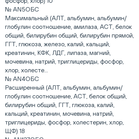
фосфор, хлор) 10
№ AN5ОБС
Максимальный (АЛТ, альбумин, альбумин/
глобулин соотношение, амилаза, АСТ, белок
общий, билирубин общий, билирубин прямой,
ГГТ, глюкоза, железо, калий, кальций,
креатинин, КФК, ЛДГ, липаза, магний,
мочевина, натрий, триглицериды, фосфор,
хлор, холесте...
№ AN4ОБС
Расширенный (АЛТ, альбумин, альбумин/
глобулин соотношение, АСТ, белок общий,
билирубин общий, ГГТ, глюкоза, калий,
кальций, креатинин, мочевина, натрий,
триглицериды, фосфор, холестерин, хлор,
ЩФ) 18