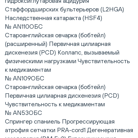
гидроксиглутаровая ацидурия
Стаффордширских бультерьеров (L2HGA)
Наследственная катаракта (HSF4)
№ AN110ОБС
Староанглийская овчарка (бобтейл)
(расширенный) Первичная цилиарная
дискенезия (PCD) Коллапс, вызываемый
физическими нагрузками Чувствительность
к медикаментам
№ AN109ОБС
Староанглийская овчарка (бобтейл)
Первичная цилиарная дискенезия (PCD)
Чувствительность к медикаментам
№ AN53ОБС
Спрингер спаниель Прогрессирующая
атрофия сетчатки PRA-cord1 Дегенеративная