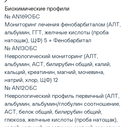
Биохимические профили
№ AN169ОБС
Мониторинг лечения фенобарбиталом (АЛТ,
альбумин, ГГТ, желчные кислоты (проба
натощак), ЩФ) 5 + Фенобарбитал
№ AN13ОБС
Неврологический мониторинг (АЛТ,
альбумин, АСТ, билирубин общий, калий,
кальций, креатинин, магний, мочевина,
натрий, хлор, ЩФ) 12
№ AN12ОБС
Неврологический профиль первичный (АЛТ,
альбумин, альбумин/глобулин соотношение,
АСТ, белок общий, билирубин общий,
глюкоза, желчные кислоты (проба натощак),