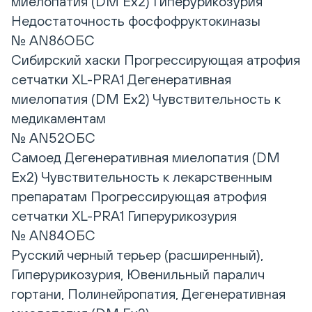
миелопатия (DM Ex2) Гиперурикозурия
Недостаточность фосфофруктокиназы
№ AN86ОБС
Сибирский хаски Прогрессирующая атрофия
сетчатки XL-PRA1 Дегенеративная
миелопатия (DM Ex2) Чувствительность к
медикаментам
№ AN52ОБС
Самоед Дегенеративная миелопатия (DM
Ex2) Чувствительность к лекарственным
препаратам Прогрессирующая атрофия
сетчатки XL-PRA1 Гиперурикозурия
№ AN84ОБС
Русский черный терьер (расширенный),
Гиперурикозурия, Ювенильный паралич
гортани, Полинейропатия, Дегенеративная