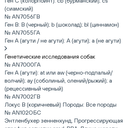
Ген C (колорпоинт): cb (бурманский); сs
(сиамский)
№ AN7056ГВ
Ген B: B (черный); b (шоколад); bl (циннамон)
№ AN7055ГА
Ген А (агути / не агути): А (агути); а (не агути)
Генетические исследования собак
№ AN7000ГА
Ген А (агути): at или aw (черно-подпалый/
волчий); ay (соболиный, олений/рыжий); a
(рецессивный черный)
№ AN7002ГВ
Локус B (коричневый) Породы: Все породы
№ AN102ОБС
Энтленбухер зенненхунд, Прогрессирующая