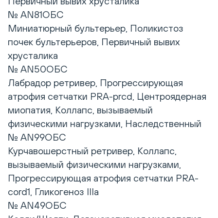
Первичный вывих хрусталика
№ AN81ОБС
Миниатюрный бультерьер, Поликистоз
почек бультерьеров, Первичный вывих
хрусталика
№ AN50ОБС
Лабрадор ретривер, Прогрессирующая
атрофия сетчатки PRA-prcd, Центроядерная
миопатия, Коллапс, вызываемый
физическими нагрузками, Наследственный
№ AN99ОБС
Курчавошерстный ретривер, Коллапс,
вызываемый физическими нагрузками,
Прогрессирующая атрофия сетчатки PRA-
cord1, Гликогеноз IIIa
№ AN49ОБС