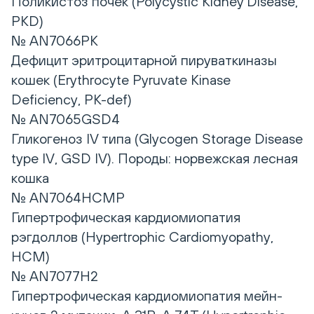
Поликистоз почек (Polycystic Kidney Disease,
PKD)
№ AN7066PK
Дефицит эритроцитарной пируваткиназы
кошек (Erythrocyte Pyruvate Kinase
Deficiency, PK-def)
№ AN7065GSD4
Гликогеноз IV типа (Glycogen Storage Disease
type IV, GSD IV). Породы: норвежская лесная
кошка
№ AN7064HCMP
Гипертрофическая кардиомиопатия
рэгдоллов (Hypertrophic Сardiomyopathy,
HCM)
№ AN7077H2
Гипертрофическая кардиомиопатия мейн-