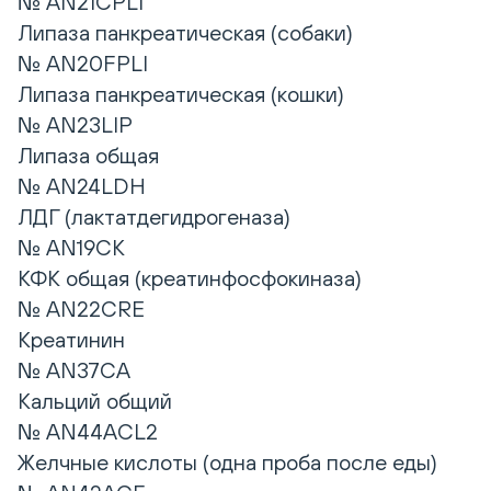
№ AN21CPLI
Липаза панкреатическая (собаки)
№ AN20FPLI
Липаза панкреатическая (кошки)
№ AN23LIP
Липаза общая
№ AN24LDH
ЛДГ (лактатдегидрогеназа)
№ AN19CK
КФК общая (креатинфосфокиназа)
№ AN22CRE
Креатинин
№ AN37CA
Кальций общий
№ AN44ACL2
Желчные кислоты (одна проба после еды)