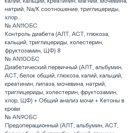
калий, кальций, креатинин, магний, мочевина,
натрий, Na/K соотношение, триглицериды,
хлор...
№ AN11ОБС
Контроль диабета (АЛТ, АСТ, глюкоза,
кальций, триглицериды, холестерин,
фруктозамин, ЩФ) 8
№ AN10ОБС
Диабетический первичный (АЛТ, альбумин,
АСТ, белок общий, глюкоза, калий, кальций,
креатинин, липаза, мочевина, натрий,
триглицериды, холестерин, фруктозамин,
хлор, ЩФ) + Общий анализ мочи + Кетоны в
крови
№ AN9ОБС
Предоперационный (АЛТ, альбумин, АСТ,