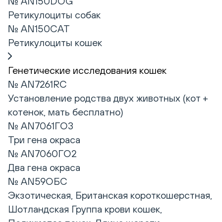
№ AN150DOG
Ретикулоциты собак
№ AN150CAT
Ретикулоциты кошек
Генетические исследования кошек
№ AN7261RC
Установление родства двух животных (кот +
котенок, мать бесплатно)
№ AN7061ГО3
Три гена окраса
№ AN7060ГО2
Два гена окраса
№ AN59ОБС
Экзотическая, Британская короткошерстная,
Шотландская Группа крови кошек,