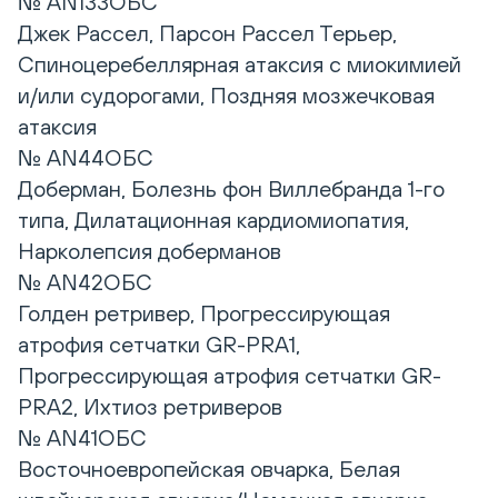
№ AN133ОБС
Джек Рассел, Парсон Рассел Терьер,
Спиноцеребеллярная атаксия с миокимией
и/или судорогами, Поздняя мозжечковая
атаксия
№ AN44ОБС
Доберман, Болезнь фон Виллебранда 1-го
типа, Дилатационная кардиомиопатия,
Нарколепсия доберманов
№ AN42ОБС
Голден ретривер, Прогрессирующая
атрофия сетчатки GR-PRA1,
Прогрессирующая атрофия сетчатки GR-
PRA2, Ихтиоз ретриверов
№ AN41ОБС
Восточноевропейская овчарка, Белая