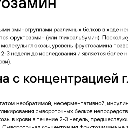
тозамин
ными аминогруппами различных белков в ходе н
тся фруктозамин (или гликоальбумин). Поскольк
 молекулы глюкозы, уровень фруктозамина позв
 в 2-3 недели до исследования и является боле
ови).
а с концентрацией г
татом необратимой, неферментативной, инсули
 гликирования сывороточных белков непосредств
козы в крови в течение 2-3 недель, предшеству
т. Сывороточная концентрация фруктозамина не 