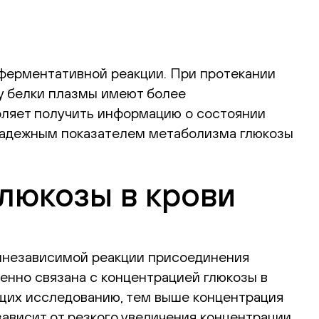
еферментативной реакции. При протекании
у белки плазмы имеют более
оляет получить информацию о состоянии
е надежным показателем метаболизма глюкозы
люкозы в крови
ннезависимой реакции присоединения
енно связана с концентрацией глюкозы в
ющих исследованию, тем выше концентрация
зависит от резкого увеличения концентрации