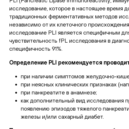
PLI (Pancreatic Lipase Immunoreactivity, и
исследование, которое в настоящее время дос
традиционных ферментативных методов иссл
независимо от их клеточного происхождения
исследование PLI является специфичным для
чувствительность fPL исследования в диагн
специфичность 91%.
Определение PLI рекомендуется проводит
при наличии симптомов желудочно-кишеч
при неясных клинических признаках (нап
при панкреатите в анамнезе;
как дополнительный вид исследования п
появлению эпизодов тяжелого панкреати
железы и/или сахарный диабет.