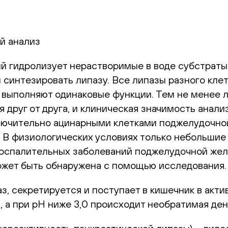
й анализ
й гидролизует нерастворимые в воде субстраты, 
 синтезировать липазу. Все липазы разного кле
) выполняют одинаковые функции. Тем не менее 
руг от друга, и клиническая значимость анализ
ючительно ацинарными клетками поджелудочной 
 В физиологических условиях только небольшие
воспалительных заболеваний поджелудочной жел
ожет быть обнаружена с помощью исследования.
аз, секретируется и поступает в кишечник в ак
, а при рН ниже 3,0 происходит необратимая де