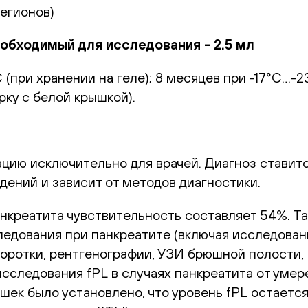
регионов)
бходимый для исследования - 2.5 мл
 (при хранении на геле); 8 месяцев при -17°С…-
ку с белой крышкой).
цию исключительно для врачей. Диагноз ставитс
дений и зависит от методов диагностики.
анкреатита чувствительность составляет 54%. Т
едования при панкреатите (включая исследован
ротки, рентгенографии, УЗИ брюшной полости,
сследования fPL в случаях панкреатита от умер
шек было установлено, что уровень fPL остаетс