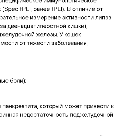
идоспецифическое иммунологическое
Spec fPLI, ранее fPLI). В отличие от
рательное измерение активности липаз
за двенадцатиперстной кишки),
джелудочной железы. У кошек
имости от тяжести заболевания,
ые боли);
панкреатита, который может привести к
окринная недостаточность поджелудочной