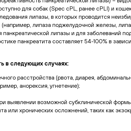
ммунореактивность панкреатической липазы) – в
тупно для собак (Spec cPL, ранее cPLI) и кошек (
едования липазы, в которых проводится неизби
 (например, липаза поджелудочной железы, липа
 панкреатической липазы и для заболеваний по
остике панкреатита составляет 54-100% в завис
ь в следующих случаях:
ного расстройства (рвота, диарея, абдоминальн
ример, анорексия, угнетение);
ри выявлении возможной субклинической формы 
та или хронических осложнений, таких как экз