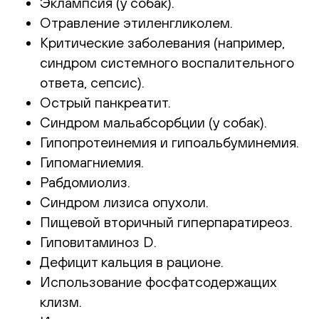
Эклампсия (у собак).
Отравление этиленгликолем.
Критические заболевания (например,
синдром системного воспалительного
ответа, сепсис).
Острый панкреатит.
Синдром мальабсорбции (у собак).
Гипопротеинемия и гипоальбуминемия.
Гипомагниемия.
Рабдомиолиз.
Синдром лизиса опухоли.
Пищевой вторичный гиперпаратиреоз.
Гиповитаминоз D.
Дефицит кальция в рационе.
Использование фосфатсодержащих
клизм.