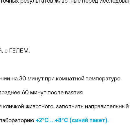
 точных результатов животные перед исследова
й, с ГЕЛЕМ.
.
ении на 30 минут при комнатной температуре.
позднее 60 минут после взятия.
 кличкой животного, заполнить направительный б
 лабораторию
+2°С …+8°С (синий пакет).