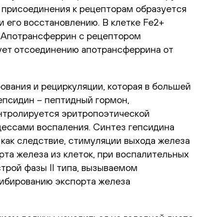
 присоединения к рецепторам образуется
 его восстановлению. В клетке Fe2+
. Апотрансферрин с рецептором
вует отсоединению апотрансферрина от
вания и рециркуляции, которая в большей
епсидин – пептидный гормон,
онтролируется эритропоэтической
цессами воспаления. Синтез гепсидина
как следствие, стимуляции выхода железа
рта железа из клеток, при воспалительных
трой фазы II типа, вызываемом
гибированию экспорта железа