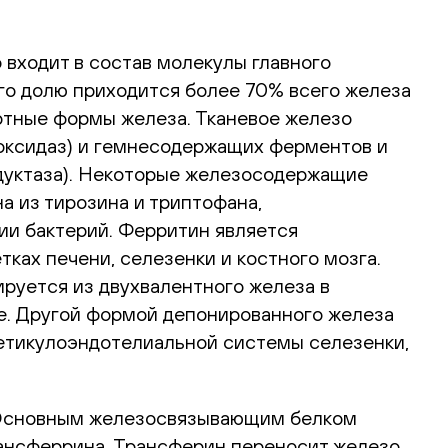
входит в состав молекулы главного
его долю приходится более 70% всего железа
ортные формы железа. Тканевое железо
роксидаз) и гемнесодержащих ферментов и
едуктаза). Некоторые железосодержащие
 из тирозина и триптофана,
ии бактерий. Ферритин является
тках печени, селезенки и костного мозга.
руется из двухвалентного железа в
е. Другой формой депонированного железа
ретикулоэндотелиальной системы селезенки,
. Основным железосвязывающим белком
рансферрина. Трансферин переносит железо