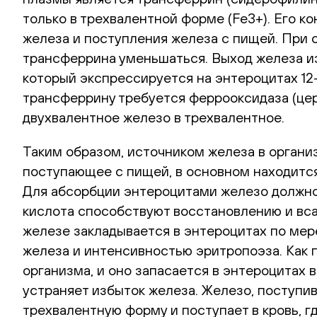
только в трехвалентной форме (Fe3+). Его к
железа и поступления железа с пищей. При 
трансферрина уменьшаться. Выход железа и
который экспрессируется на энтероцитах 12-
трансферрину требуется феррооксидаза (церу
двухвалентное железо в трехвалентное.
Таким образом, источником железа в органи
поступающее с пищей, в основном находится
Для абсорбции энтероцитами железо должно 
кислота способствуют восстановлению и вс
железе закладывается в энтероцитах по мер
железа и интенсивностью эритропоэза. Как 
организма, и оно запасается в энтероцитах
устраняет избыток железа. Железо, поступи
трехвалентную форму и поступает в кровь, г