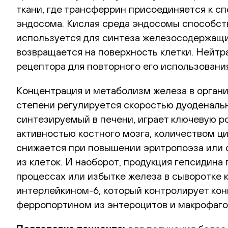
ткани, где трансферрин присоединяется к 
эндосома. Кислая среда эндосомы способств
используется для синтеза железосодержащи
возвращается на поверхность клетки. Нейт
рецептора для повторного его использовани
Концентрация и метаболизм железа в органи
степени регулируется скоростью дуоденальн
синтезируемый в печени, играет ключевую р
активностью костного мозга, количеством ц
снижается при повышении эритропоэза или с
из клеток. И наоборот, продукция гепсидин
процессах или избытке железа в сыворотке к
интерлейкином-6, который контролирует кон
ферропортином из энтероцитов и макрофаго