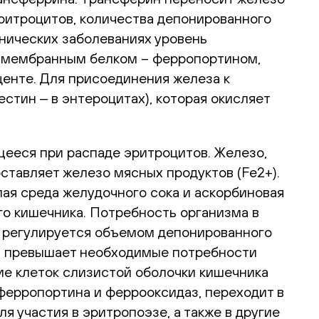
эритроцитов, количества депонированного
нических заболеваниях уровень
м мембранным белком – ферропортином,
центе. Для присоединения железа к
стин ‒ в энтероцитах), которая окисляет
щееся при распаде эритроцитов. Железо,
ставляет железо мясных продуктов (Fe2+).
ая среда желудочного сока и аскорбиновая
о кишечника. Потребность организма в
и регулируется объемом депонированного
ка превышает необходимые потребности
ие клеток слизистой оболочки кишечника
ферропортина и феррооксидаз, переходит в
я участия в эритропоэзе, а также в другие