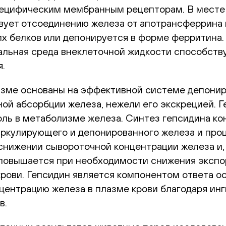
специфическим мембранным рецепторам. В месте
ует отсоединению железа от апотрансферрина и
х белков или депонируется в форме ферритина
ральная среда внеклеточной жидкости способст
я.
зме основаны на эффективной системе депониро
ой абсорбции железа, нежели его экскрецией. Г
оль в метаболизме железа. Синтез гепсидина к
иркулирующего и депонированного железа и про
нижении сывороточной концентрации железа и, 
а повышается при необходимости снижения экспо
рови. Гепсидин является компонентом ответа ос
центрацию железа в плазме крови благодаря ин
в.