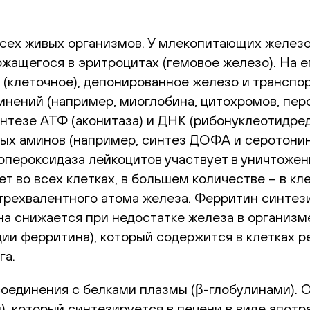
сех живых организмов. У млекопитающих железо 
ржащегося в эритроцитах (гемовое железо). На 
е (клеточное), депонированное железо и трансп
инений (например, миоглобина, цитохромов, пе
синтезе АТФ (аконитаза) и ДНК (рибонуклеотидр
х аминов (например, синтез ДОФА и серотонина
пероксидаза лейкоцитов участвует в уничтожен
 во всех клетках, в большем количестве – в кле
трехвалентного атома железа. Ферритин синтези
а снижается при недостатке железа в организм
ии ферритина), который содержится в клетках 
га.
соединения с белками плазмы (β-глобулинами)
, который синтезируется в печени в виде апот