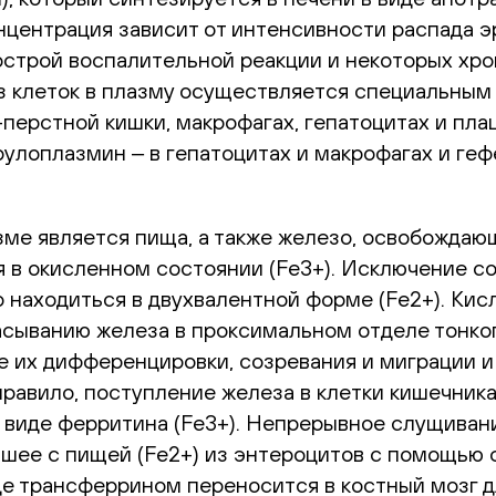
онцентрация зависит от интенсивности распада 
острой воспалительной реакции и некоторых хро
з клеток в плазму осуществляется специальны
перстной кишки, макрофагах, гепатоцитах и пла
лоплазмин ‒ в гепатоцитах и макрофагах и гефе
зме является пища, а также железо, освобождаю
 в окисленном состоянии (Fe3+). Исключение со
находиться в двухвалентной форме (Fe2+). Кисл
асыванию железа в проксимальном отделе тонког
е их дифференцировки, созревания и миграции 
правило, поступление железа в клетки кишечни
 в виде ферритина (Fe3+). Непрерывное слущиван
вшее с пищей (Fe2+) из энтероцитов с помощью 
де трансферрином переносится в костный мозг дл