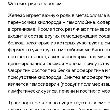
Фотометрия с ференом
Железо играет важную роль в метаболизме в
переносчика кислорода – гемоглобина, соде
в организме. Кроме того, различают тканево
входит в состав других гемсодержащих соед
белков, некоторые из которых участвуют в 
ферменты участвуют в метаболизме биогенны
соответственно), а железосодержащая миело
депонированной формой железа, присутствует
Ферритин состоит из белка апоферритина и 
присутствие кислорода. Синтез апоферритин
является гемосидерин (продукт полимеризац
лимфатических узлов, печени и костного моз
Транспортное железо существуют в форме 
плазмы является трансферрин (сидерофилин)