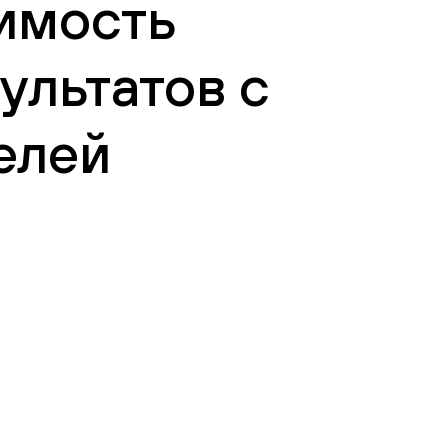
оимость
ультатов с
елей