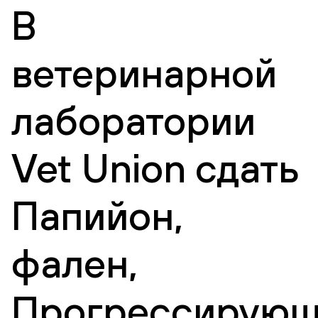
В
ветеринарной
лаборатории
Vet Union сдать
Папийон,
фален,
Прогрессирующ