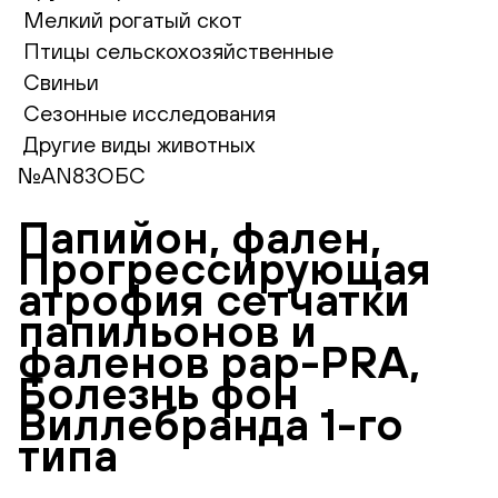
Мелкий рогатый скот
Птицы сельскохозяйственные
Свиньи
Сезонные исследования
Другие виды животных
№AN83ОБС
Папийон, фален,
Прогрессирующая
атрофия сетчатки
папильонов и
фаленов pap-PRA,
Болезнь фон
Виллебранда 1-го
типа